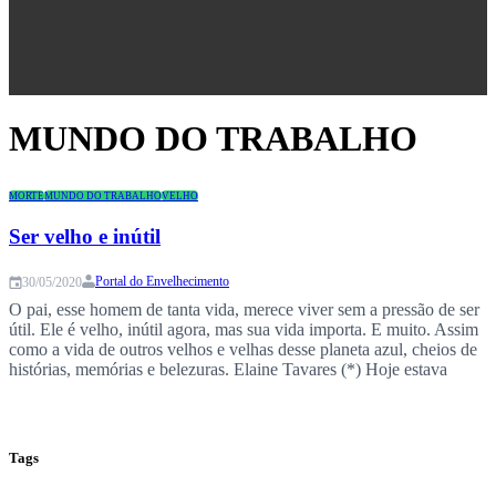
Congresso
MUNDO DO TRABALHO
MORTE
MUNDO DO TRABALHO
VELHO
Ser velho e inútil
Portal do Envelhecimento
30/05/2020
O pai, esse homem de tanta vida, merece viver sem a pressão de ser
útil. Ele é velho, inútil agora, mas sua vida importa. E muito. Assim
como a vida de outros velhos e velhas desse planeta azul, cheios de
histórias, memórias e belezuras. Elaine Tavares (*) Hoje estava
lavando roupa e o tanque fica…
Tags