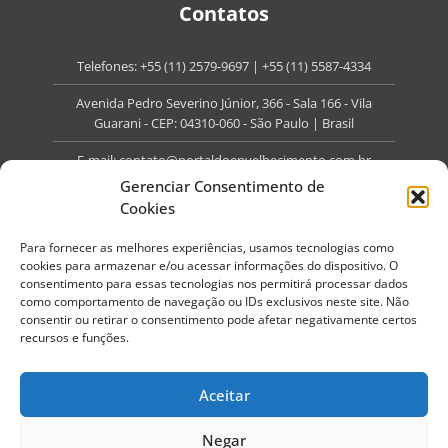
Contatos
Telefones:
+55 (11) 2579-9697
|
+55 (11) 5587-4334
Avenida Pedro Severino Júnior, 366 - Sala 166 - Vila
Guarani - CEP: 04310-060 - São Paulo | Brasil
E-mail:
contato@portaldoenvelhecimento.com.br
Gerenciar Consentimento de
Website:
portaldoenvelhecimento.com.br
Cookies
Redes Sociais
Para fornecer as melhores experiências, usamos tecnologias como
cookies para armazenar e/ou acessar informações do dispositivo. O
consentimento para essas tecnologias nos permitirá processar dados
como comportamento de navegação ou IDs exclusivos neste site. Não
consentir ou retirar o consentimento pode afetar negativamente certos
recursos e funções.
Copyright ©
2026
Portal do Envelhecimento.
Todos os direitos reservados.
Aceitar
Termos de Uso
Política de Privacidade
Negar