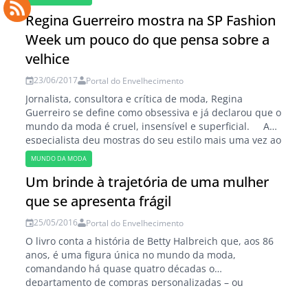
Comfort em homenagem a irmã, Maria Luiza. Trata-se
Regina Guerreiro mostra na SP Fashion
de uma marca de calçados femininos confortáveis…
Week um pouco do que pensa sobre a
velhice
23/06/2017
Portal do Envelhecimento
Jornalista, consultora e crítica de moda, Regina
Guerreiro se define como obsessiva e já declarou que o
mundo da moda é cruel, insensível e superficial. A
especialista deu mostras do seu estilo mais uma vez ao
comentar este ano os desfiles da São Paulo Fashion
MUNDO DA MODA
Week, um dos mais prestigiados eventos do setor…
Um brinde à trajetória de uma mulher
que se apresenta frágil
25/05/2016
Portal do Envelhecimento
O livro conta a história de Betty Halbreich que, aos 86
anos, é uma figura única no mundo da moda,
comandando há quase quatro décadas o
departamento de compras personalizadas – ou
personal shopping, como Betty prefere não chamar –