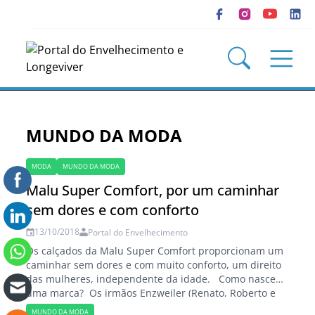
MUNDO DA MODA
MODA
MUNDO DA MODA
Malu Super Comfort, por um caminhar
sem dores e com conforto
13/10/2018
Portal do Envelhecimento
Os calçados da Malu Super Comfort proporcionam um
caminhar sem dores e com muito conforto, um direito
das mulheres, independente da idade. Como nasce
uma marca? Os irmãos Enzweiler (Renato, Roberto e
Paulo) nomearam a marca de calçados Malu Super
MUNDO DA MODA