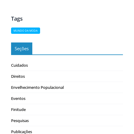
da loja Bergdorf Goodman, ícone do consumo de luxo
na Quinta Avenida. Meticulosa, impecável e…
Tags
MUNDO DA MODA
Seções
Cuidados
Direitos
Envelhecimento Populacional
Eventos
Finitude
Pesquisas
Publicações