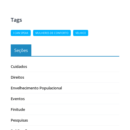
Japão. I can speak, filme coreano de 2017, é…
Tags
I CAN SPEAK
MULHERES DE CONFORTO
VELHICE
Seções
Cuidados
Direitos
Envelhecimento Populacional
Eventos
Finitude
Pesquisas