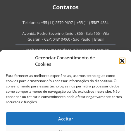
Contatos
Telefones:
+55 (11) 2579-9697
|
+55 (11) 5587-4334
Avenida Pedro Severino Júnior, 366 - Sala 166 - Vila
Guarani - CEP: 04310-060 - São Paulo | Brasil
E-mail:
contato@portaldoenvelhecimento.com.br
Gerenciar Consentimento de
Website:
portaldoenvelhecimento.com.br
Cookies
Redes Sociais
Para fornecer as melhores experiências, usamos tecnologias como
cookies para armazenar e/ou acessar informações do dispositivo. O
consentimento para essas tecnologias nos permitirá processar dados
como comportamento de navegação ou IDs exclusivos neste site. Não
consentir ou retirar o consentimento pode afetar negativamente certos
recursos e funções.
Copyright ©
2026
Portal do Envelhecimento.
Todos os direitos reservados.
Aceitar
Termos de Uso
Política de Privacidade