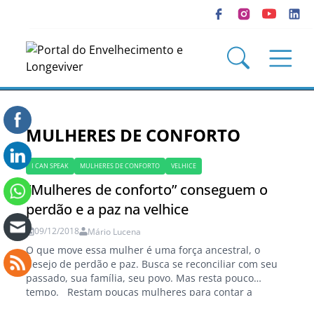
MULHERES DE CONFORTO
I CAN SPEAK
MULHERES DE CONFORTO
VELHICE
“Mulheres de conforto” conseguem o
perdão e a paz na velhice
09/12/2018
Mário Lucena
O que move essa mulher é uma força ancestral, o
desejo de perdão e paz. Busca se reconciliar com seu
passado, sua família, seu povo. Mas resta pouco
tempo. Restam poucas mulheres para contar a
história mais triste da história envolvendo a Coreia e o