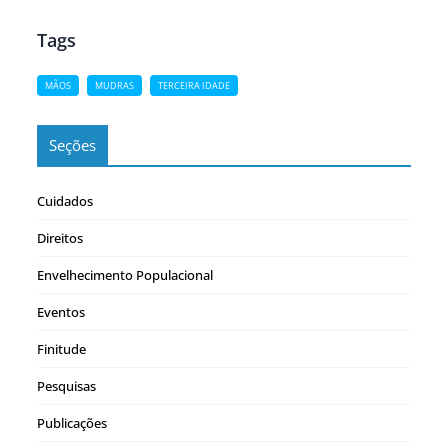
possível preservar e proteger o corpo,…
Tags
MÃOS
MUDRAS
TERCEIRA IDADE
Seções
Cuidados
Direitos
Envelhecimento Populacional
Eventos
Finitude
Pesquisas
Publicações