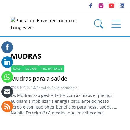
MUDRAS
MÃOS
MUDRAS
TERCEIRA IDADE
Mudras para a saúde
02/10/2021
Portal do Envelhecimento
Os Mudras são gestos feitos com as mãos e que nos
auxiliam a mobilizar a energia circulante do nosso
corpo e com isso obter benefícios para nossa saúde.
Natalia Ferreira (*) À medida que envelhecemos
diversas mudanças em nossos corpos vão
acontecendo. E embora seja um processo natural, é