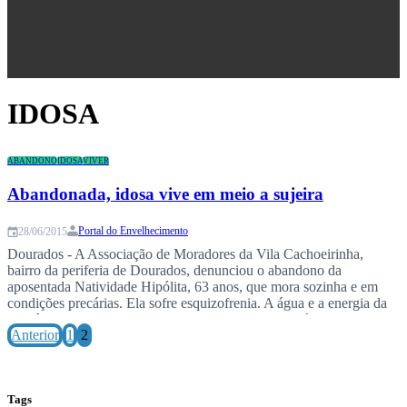
Congresso
IDOSA
ABANDONO
IDOSA
VIVER
Abandonada, idosa vive em meio a sujeira
Portal do Envelhecimento
28/06/2015
Dourados - A Associação de Moradores da Vila Cachoeirinha,
bairro da periferia de Dourados, denunciou o abandono da
aposentada Natividade Hipólita, 63 anos, que mora sozinha e em
condições precárias. Ela sofre esquizofrenia. A água e a energia da
residência foram cortadas por falta de pagamento. Fábio Dorta * A
Anterior
1
2
presidente da associação Sílvia…
Tags