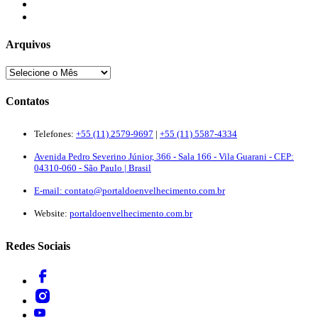
Newsletter
Quem Somos
Arquivos
Contatos
Telefones:
+55 (11) 2579-9697
|
+55 (11) 5587-4334
Avenida Pedro Severino Júnior, 366 - Sala 166 - Vila Guarani - CEP:
04310-060 - São Paulo | Brasil
E-mail:
contato@portaldoenvelhecimento.com.br
Website:
portaldoenvelhecimento.com.br
Redes Sociais