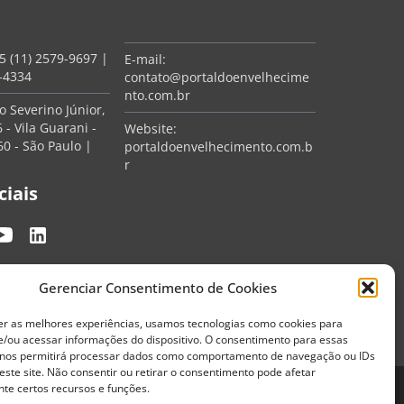
5 (11) 2579-9697
|
E-mail:
7-4334
contato@portaldoenvelhecime
nto.com.br
 Severino Júnior,
 - Vila Guarani -
Website:
0 - São Paulo |
portaldoenvelhecimento.com.b
r
ciais
Gerenciar Consentimento de Cookies
er as melhores experiências, usamos tecnologias como cookies para
/ou acessar informações do dispositivo. O consentimento para essas
 nos permitirá processar dados como comportamento de navegação ou IDs
este site. Não consentir ou retirar o consentimento pode afetar
te certos recursos e funções.
Termos de Uso
Política de Privacidade