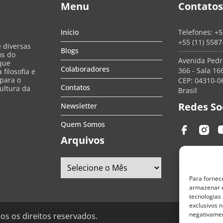
Menu
Contatos
Início
Telefones:
+5
+55 (11) 558
e diversas
Blogs
os do
Avenida Pedro
que
Colaboradores
366 - Sala 166
filosofia e
 para o
CEP: 04310-06
Contatos
ultura da
Brasil
Redes So
Newsletter
Quem Somos
Arquivos
Para fornec
armazenar e
tecnologias
exclusivos n
negativamen
os os direitos reservados.