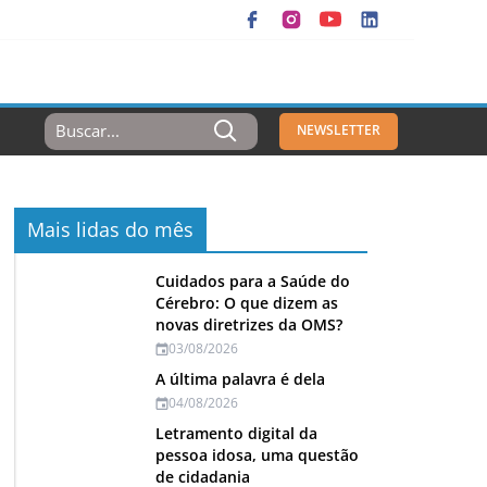
Resultados
NEWSLETTER
Para:
Mais lidas do mês
Cuidados para a Saúde do
Cérebro: O que dizem as
novas diretrizes da OMS?
03/08/2026
A última palavra é dela
04/08/2026
Letramento digital da
pessoa idosa, uma questão
de cidadania