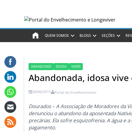
QUEM SOMOS
BLOGS
SEÇÕES
REV
ABANDONO
IDOSA
VIVER
Abandonada, idosa vive 
28/06/2015
Portal do Envelhecimento
Dourados – A Associação de Moradores da Vila
denunciou o abandono da aposentada Nativid
precárias. Ela sofre esquizofrenia. A água e a
pagamento.