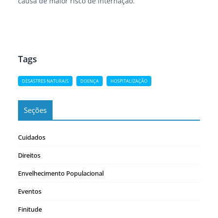
causa de maior risco de internação.
Tags
DESASTRES NATURAIS
DOENÇA
HOSPITALIZAÇÃO
Seções
Cuidados
Direitos
Envelhecimento Populacional
Eventos
Finitude