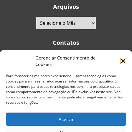
Arquivos
Contatos
Gerenciar Consentimento de
Telefones:
+55 (11) 2579-9697
|
+55 (11) 5587-4334
Cookies
Avenida Pedro Severino Júnior, 366 - Sala 166 - Vila
Guarani - CEP: 04310-060 - São Paulo | Brasil
Para fornecer as melhores experiências, usamos tecnologias como
cookies para armazenar e/ou acessar informações do dispositivo. O
E-mail:
contato@portaldoenvelhecimento.com.br
consentimento para essas tecnologias nos permitirá processar dados
como comportamento de navegação ou IDs exclusivos neste site. Não
Website:
portaldoenvelhecimento.com.br
consentir ou retirar o consentimento pode afetar negativamente certos
recursos e funções.
Redes Sociais
Aceitar