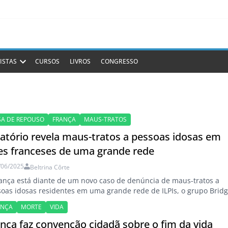
ISTAS
CURSOS
LIVROS
CONGRESSO
SA DE REPOUSO
FRANÇA
MAUS-TRATOS
latório revela maus-tratos a pessoas idosas em
res franceses de uma grande rede
/06/2025
Beltrina Côrte
ança está diante de um novo caso de denúncia de maus-tratos a
oas idosas residentes em uma grande rede de ILPIs, o grupo Bridg
ANÇA
MORTE
VIDA
nça faz convenção cidadã sobre o fim da vida