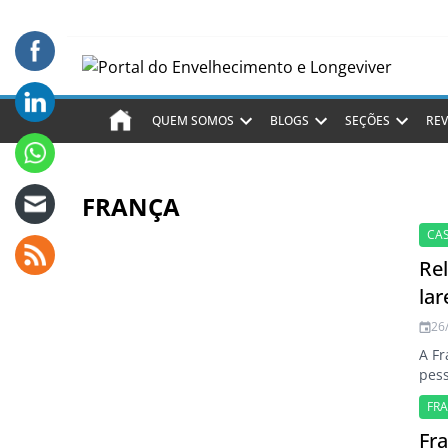
QUEM SOMOS
BLOGS
SEÇÕES
REV
FRANÇA
CA
Re
la
26
A Fr
pess
FR
Fra