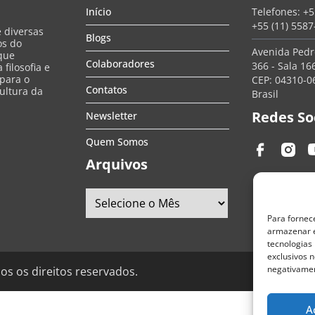
Início
Telefones:
+5
+55 (11) 558
e diversas
Blogs
os do
Avenida Pedro
que
Colaboradores
366 - Sala 166
filosofia e
 para o
CEP: 04310-06
Contatos
ultura da
Brasil
Redes So
Newsletter
Quem Somos
Arquivos
Para fornec
armazenar e
tecnologias
exclusivos n
negativamen
os os direitos reservados.
A