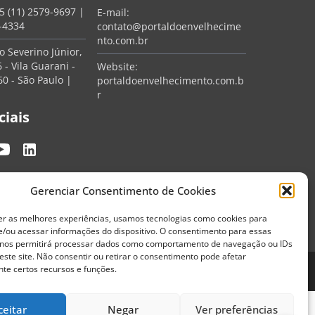
5 (11) 2579-9697
|
E-mail:
7-4334
contato@portaldoenvelhecime
nto.com.br
 Severino Júnior,
 - Vila Guarani -
Website:
0 - São Paulo |
portaldoenvelhecimento.com.b
r
ciais
Gerenciar Consentimento de Cookies
er as melhores experiências, usamos tecnologias como cookies para
/ou acessar informações do dispositivo. O consentimento para essas
 nos permitirá processar dados como comportamento de navegação ou IDs
este site. Não consentir ou retirar o consentimento pode afetar
te certos recursos e funções.
Termos de Uso
Política de Privacidade
ceitar
Negar
Ver preferências