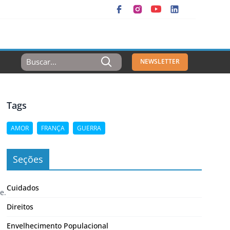
Resultados
NEWSLETTER
Para:
Tags
AMOR
FRANÇA
GUERRA
Seções
Cuidados
e.
Direitos
Envelhecimento Populacional