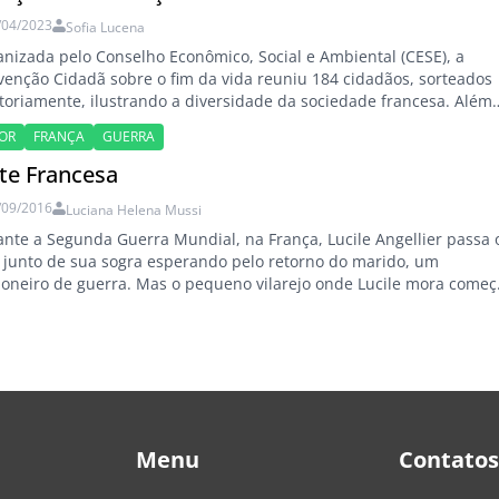
/04/2023
Sofia Lucena
nizada pelo Conselho Econômico, Social e Ambiental (CESE), a
enção Cidadã sobre o fim da vida reuniu 184 cidadãos, sorteados
toriamente, ilustrando a diversidade da sociedade francesa. Além
anifestações contra a reforma da previdência - que aumenta a
OR
FRANÇA
GUERRA
e de aposentadoria em dois anos e imposta pelo governo -, os
nceses estão preocupadíssimos com…
íte Francesa
/09/2016
Luciana Helena Mussi
nte a Segunda Guerra Mundial, na França, Lucile Angellier passa 
 junto de sua sogra esperando pelo retorno do marido, um
ioneiro de guerra. Mas o pequeno vilarejo onde Lucile mora começ
r invadido por soldados alemães, incluindo o sensível Bruno von
. Apesar de resistir à aproximação do soldado, Lucile cede e…
Menu
Contatos