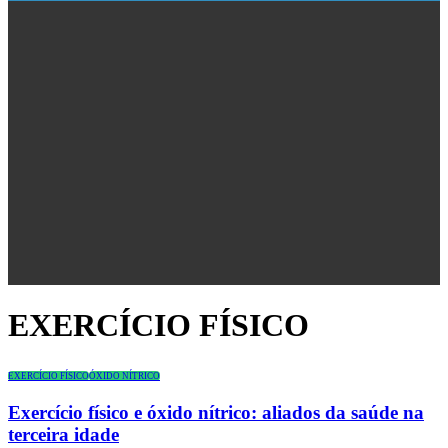
Quem Somos
Blogs
Seções
Revistas
Cursos
Livros
Congresso
EXERCÍCIO FÍSICO
EXERCÍCIO FÍSICO
ÓXIDO NÍTRICO
Exercício físico e óxido nítrico: aliados da saúde na
terceira idade