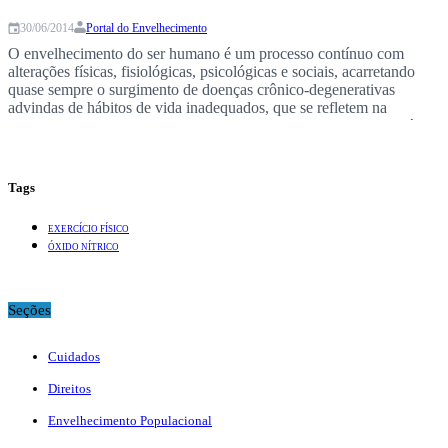
Portal do Envelhecimento
30/06/2014
O envelhecimento do ser humano é um processo contínuo com
alterações físicas, fisiológicas, psicológicas e sociais, acarretando
quase sempre o surgimento de doenças crônico-degenerativas
advindas de hábitos de vida inadequados, que se refletem na
redução da capacidade para realização das atividades da vida diária.
DINO * A boa notícia é que existe efeito reverso! “A…
Tags
EXERCÍCIO FÍSICO
ÓXIDO NÍTRICO
Seções
Cuidados
Direitos
Envelhecimento Populacional