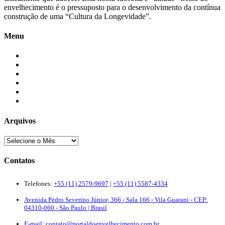
envelhecimento é o pressuposto para o desenvolvimento da contínua
construção de uma “Cultura da Longevidade”.
Menu
Início
Blogs
Colaboradores
Contatos
Newsletter
Quem Somos
Arquivos
Contatos
Telefones:
+55 (11) 2579-9697
|
+55 (11) 5587-4334
Avenida Pedro Severino Júnior, 366 - Sala 166 - Vila Guarani - CEP:
04310-060 - São Paulo | Brasil
E-mail:
contato@portaldoenvelhecimento.com.br