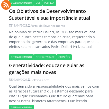
DESENVOLVIMENTO
ODS
POBREZA
Os Objetivos de Desenvolvimento
Sustentável e sua importância atual
18/04/2023
Portal do Envelhecimento
Na opinião de Pedro Dallari, os ODS são mais válidos
do que nunca nestes tempos de crise, requerendo o
empenho dos governos e das empresas para que seus
efeitos sejam alcançados Pedro Dallari (*) No atual
contexto de crises mundiais, os Objetivos de
Desenvolvimento Sustentável ainda são válidos? Para o
DESENVOLVIMENTO
GENERATIVIDADE
GERAÇÕES
professor Pedro Dallari, é necessário…
Generatividade: educar e guiar as
gerações mais novas
07/09/2021
Beltrina Côrte
Qual tem sido a responsabilidade dos mais velhos com
as gerações futuras? O que estamos deixando para
elas? O que ensinamos? Que futuro queremos para
nossos netos, bisnetos tataranetos? Que legado
estamos deixando? O que vem a ser generatividade?
DESENVOLVIMENTO