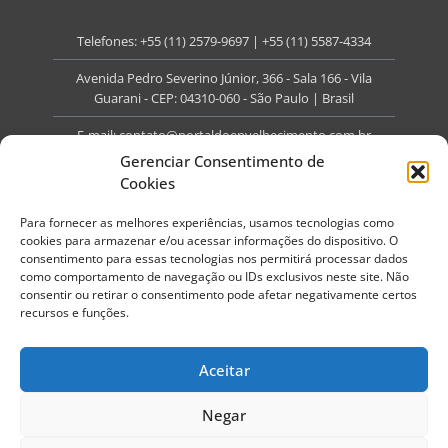
Telefones:
+55 (11) 2579-9697
|
+55 (11) 5587-4334
Avenida Pedro Severino Júnior, 366 - Sala 166 - Vila
Guarani - CEP: 04310-060 - São Paulo | Brasil
E-mail:
contato@portaldoenvelhecimento.com.br
Gerenciar Consentimento de
Website:
portaldoenvelhecimento.com.br
Cookies
Redes Sociais
Para fornecer as melhores experiências, usamos tecnologias como
cookies para armazenar e/ou acessar informações do dispositivo. O
consentimento para essas tecnologias nos permitirá processar dados
como comportamento de navegação ou IDs exclusivos neste site. Não
consentir ou retirar o consentimento pode afetar negativamente certos
recursos e funções.
Copyright ©
2026
Portal do Envelhecimento.
Todos os direitos reservados.
Aceitar
Termos de Uso
Política de Privacidade
Negar