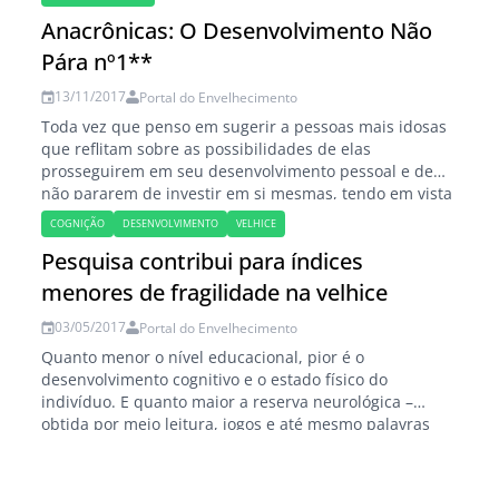
Qual tem sido o papel dos mais velhos no cuidado e na
Anacrônicas: O Desenvolvimento Não
orientação das gerações mais…
Pára nº1**
13/11/2017
Portal do Envelhecimento
Toda vez que penso em sugerir a pessoas mais idosas
que reflitam sobre as possibilidades de elas
prosseguirem em seu desenvolvimento pessoal e de
não pararem de investir em si mesmas, tendo em vista
sua plena realização, acabo me fazendo duas
COGNIÇÃO
DESENVOLVIMENTO
VELHICE
perguntas: Waldir Bíscaro * 1 - Tem cabimento, a essa
Pesquisa contribui para índices
altura do campeonato,…
menores de fragilidade na velhice
03/05/2017
Portal do Envelhecimento
Quanto menor o nível educacional, pior é o
desenvolvimento cognitivo e o estado físico do
indivíduo. E quanto maior a reserva neurológica –
obtida por meio leitura, jogos e até mesmo palavras
cruzadas, que ajudam a aumentar a atividade cerebral
e a formar conexões neuronais – menor é a chance de
demência. Este é o…