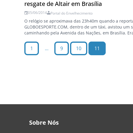
resgate de Altair em Brasília
05/06/2014
Portal do Envelhecimento
O relógio se aproximava das 23h40m quando a repor
GLOBOESPORTE.COM, dentro de um táxi, avistou um 
caminhando pela Avenida das Nações, em Brasília. Er
Figueiredo, campeão do mundo pela seleção brasileir
estava desaparecido havia mais de dez horas. Alexandr
1
…
9
10
11
Leandro Canônico Foto: Leandro Canônico /…
Sobre Nós