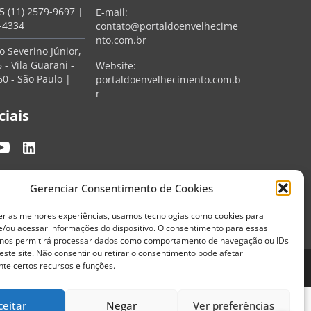
5 (11) 2579-9697
|
E-mail:
7-4334
contato@portaldoenvelhecime
nto.com.br
 Severino Júnior,
 - Vila Guarani -
Website:
0 - São Paulo |
portaldoenvelhecimento.com.b
r
ciais
Gerenciar Consentimento de Cookies
er as melhores experiências, usamos tecnologias como cookies para
/ou acessar informações do dispositivo. O consentimento para essas
 nos permitirá processar dados como comportamento de navegação ou IDs
este site. Não consentir ou retirar o consentimento pode afetar
te certos recursos e funções.
Termos de Uso
Política de Privacidade
ceitar
Negar
Ver preferências