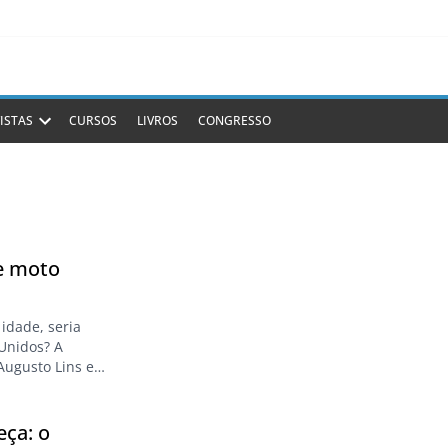
ISTAS
CURSOS
LIVROS
CONGRESSO
de moto
idade, seria
 Unidos? A
Augusto Lins e
por 18 países, a
eça: o