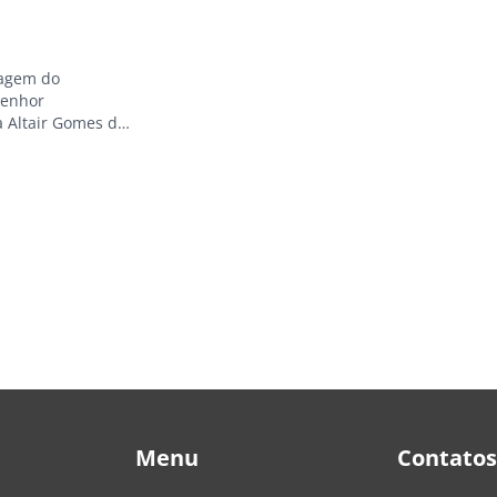
tagem do
senhor
a Altair Gomes de
a em 1962 que
e Lozetti e
Menu
Contatos