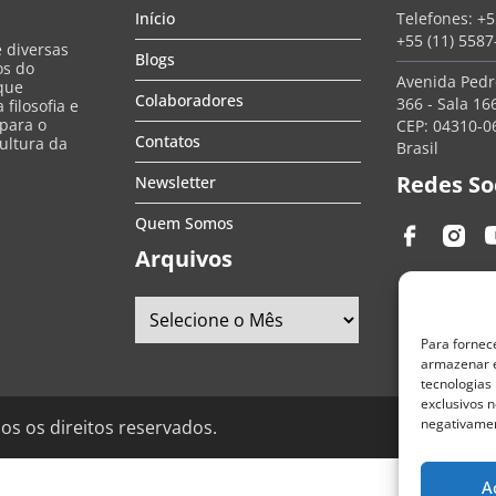
Início
Telefones:
+5
+55 (11) 558
e diversas
Blogs
os do
Avenida Pedro
que
Colaboradores
366 - Sala 166
filosofia e
 para o
CEP: 04310-06
Contatos
ultura da
Brasil
Redes So
Newsletter
Quem Somos
Arquivos
Para fornec
armazenar e
tecnologias
exclusivos n
negativamen
os os direitos reservados.
A