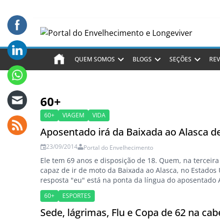
QUEM SOMOS
BLOGS
SEÇÕES
REV
60+
60+
VIAGEM
VIDA
Aposentado irá da Baixada ao Alasca 
23/09/2014
Portal do Envelhecimento
Ele tem 69 anos e disposição de 18. Quem, na terceira 
capaz de ir de moto da Baixada ao Alasca, no Estados
resposta "eu" está na ponta da língua do aposentado 
Silva, que vai percorrer 55 mil quilômetros, passando 
60+
ESPORTES
bordo de uma big trail…
Sede, lágrimas, Flu e Copa de 62 na cab