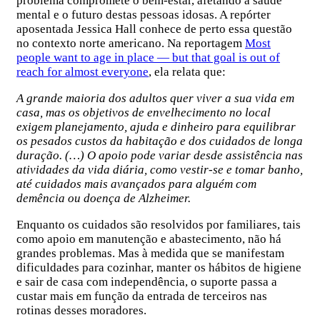
problema compromete o bem-estar, afetando a saúde
mental e o futuro destas pessoas idosas. A repórter
aposentada Jessica Hall conhece de perto essa questão
no contexto norte americano. Na reportagem
Most
people want to age in place — but that goal is out of
reach for almost everyone
, ela relata que:
A grande maioria dos adultos quer viver a sua vida em
casa, mas os objetivos de envelhecimento no local
exigem planejamento, ajuda e dinheiro para equilibrar
os pesados custos da habitação e dos cuidados de longa
duração. (…) O apoio pode variar desde assistência nas
atividades da vida diária, como vestir-se e tomar banho,
até cuidados mais avançados para alguém com
demência ou doença de Alzheimer.
Enquanto os cuidados são resolvidos por familiares, tais
como apoio em manutenção e abastecimento, não há
grandes problemas. Mas à medida que se manifestam
dificuldades para cozinhar, manter os hábitos de higiene
e sair de casa com independência, o suporte passa a
custar mais em função da entrada de terceiros nas
rotinas desses moradores.