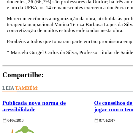
docentes, 26 (66,7%) são professores da Unifor; há três a
e um da UFBA, os 14 remanescentes exercem a docência em 
Merecem encômios a organização da obra, atribuída às pr
terapeuta ocupacional Vanina Tereza Barbosa Lopes da Silva, 
concretização de muitos estudos enfeixados nesta obra.
Parabéns a todos que tomaram parte em tão promissora emp
* Marcelo Gurgel Carlos da Silva, Professor titular de Saú
Compartilhe:
TAMBÉM:
Publicada nova norma de
Os conselhos d
acessibilidade
jogar com o te
04/08/2016
07/01/2017