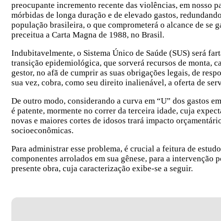
preocupante incremento recente das violências, em nosso pai
mórbidas de longa duração e de elevado gastos, redundand
população brasileira, o que comprometerá o alcance de se 
preceitua a Carta Magna de 1988, no Brasil.
Indubitavelmente, o Sistema Único de Saúde (SUS) será fa
transição epidemiológica, que sorverá recursos de monta, 
gestor, no afã de cumprir as suas obrigações legais, de resp
sua vez, cobra, como seu direito inalienável, a oferta de ser
De outro modo, considerando a curva em “U” dos gastos em sa
é patente, mormente no correr da terceira idade, cuja expect
novas e maiores cortes de idosos trará impacto orçamentári
socioeconômicas.
Para administrar esse problema, é crucial a feitura de estud
componentes arrolados em sua gênese, para a intervenção 
presente obra, cuja caracterização exibe-se a seguir.