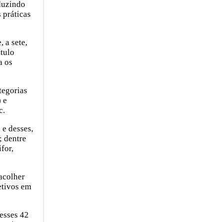
oduzindo
 práticas
 a sete,
́tulo
a os
tegorias
) e
c.
 e desses,
; dentre
for,
 acolher
etivos em
Desses 42