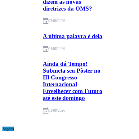
dizem as novas
diretrizes da OMS?
03/08/2026
A última palavra é dela
04/08/2026
Ainda dá Tempo!
Submeta seu Pôster no
III Congresso
Internacional
Envelhecer com Futuro
até este domingo
01/08/2026
Seções