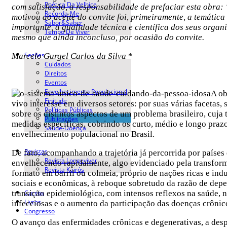
Poética Da Velhice
com satisfação, a responsabilidade de prefaciar esta obra
Recorda-Me
motivou ao aceite do convite foi, primeiramente, a temática
Sabor&Saber
importante, a qualidade técnica e científica dos seus organ
Tempo De Viver
mesmo que ainda inconcluso, por ocasião do convite.
Seções
Marcelo Gurgel Carlos da Silva
*
Cuidados
Direitos
Eventos
Envelhecimento Populacional
A ob
Finitude
vivo interesse em diversos setores: por suas várias facetas, sa
Políticas Públicas
sobre os distintos aspectos de um problema brasileiro, cuja 
Publicações
medidas específicas, cobrindo os curto, médio e longo pra
Saúde-Doença
envelhecimento populacional no Brasil.
Revistas
De fato, acompanhando a trajetória já percorrida por país
Revista Longeviver
envelhecendo rapidamente, algo evidenciado pela transformaça
Revista Kairós
formato em barril ou colmeia, próprio de nações ricas e ind
sociais e econômicas, à reboque sobretudo da razão de dep
Cursos
transição epidemiológica, com intensos reflexos na saúde,
Livros
infecciosas e o aumento da participação das doenças crôn
Congresso
O avanço das enfermidades crônicas e degenerativas, a desp