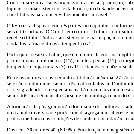
Como sinalizam as suas organizadoras, esta “produção, subs
tópicos socioassistenciais e da Promoção da Saúde necessár
constitutivas para um envelhecimento saudável.”
O livro está disposto em três partes, ou capítulos, confor
seis e três artigos. O Cap. 1 tem o título “Tributos nortead
recebe o título “Práticas assistenciais e participação do i
cuidados farmacêuticos e terapêuticos”.
Participam deste trabalho, que eu reputo, de enorme amplitu
profissionais: enfermeiros (15), fisioterapeutas (11), cirurgio
terapeutas ocupacionais (3); os 11 restantes compõem-se de 
Entre os autores, considerando a titulação máxima, 27 são
sete são doutorandos, sendo três matriculados no Doutora
os dez graduados ou especialistas, há cinco cursando mestra
sendo três acadêmicos do Curso de Odontologia e um do C
A formação de pós-graduação dominante dos autores resid
uma ampla diversidade profissional, agregando saberes e prá
prol da melhoria das condições de saúde da população, a 
Dos seus 70 autores, 42 (60,0%) têm atuação no magistério