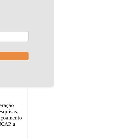
ração
esquisas,
içoamento
NCAP, a