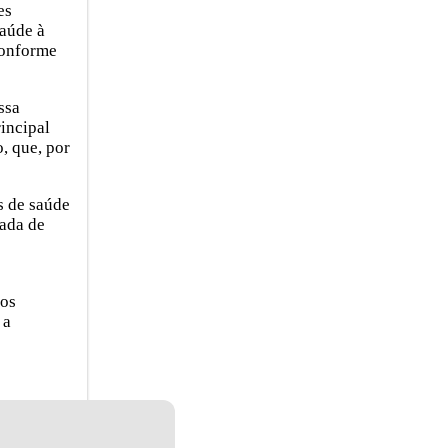
es
úde à
 conforme
ssa
rincipal
o, que, por
 de saúde
gada de
los
 a