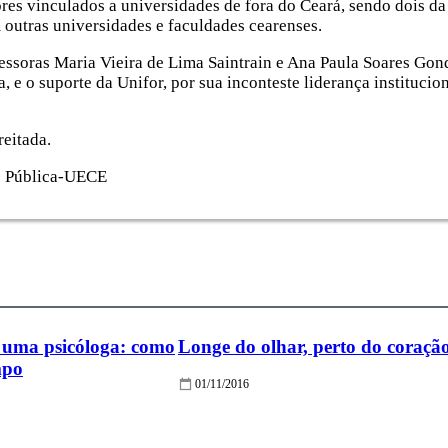
utores vinculados a universidades de fora do Ceará, sendo dois 
outras universidades e faculdades cearenses.
ofessoras Maria Vieira de Lima Saintrain e Ana Paula Soares Gon
e o suporte da Unifor, por sua inconteste liderança institucion
reitada.
de Pública-UECE
e uma psicóloga: como
Longe do olhar, perto do coraçã
mpo
01/11/2016