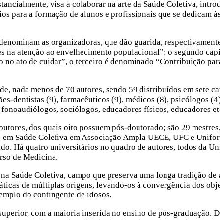
tancialmente, visa a colaborar na arte da Saúde Coletiva, intr
ios para a formação de alunos e profissionais que se dedicam às
me denominam as organizadoras, que dão guarida, respectivamente,
ores na atenção ao envelhecimento populacional”; o segundo capi
doso no ato de cuidar”, o terceiro é denominado “Contribuição par
de, nada menos de 70 autores, sendo 59 distribuídos em sete ca
̃es-dentistas (9), farmacêuticos (9), médicos (8), psicólogos (4
fonoaudiólogos, sociólogos, educadores físicos, educadores et
 doutores, dos quais oito possuem pós-doutorado; são 29 mestres,
do em Saúde Coletiva em Associação Ampla UECE, UFC e Unifor
do. Há quatro universitários no quadro de autores, todos da Uni
urso de Medicina.
e na Saúde Coletiva, campo que preserva uma longa tradição de
ticas de múltiplas origens, levando-os à convergência dos obj
exemplo do contingente de idosos.
 superior, com a maioria inserida no ensino de pós-graduação. 