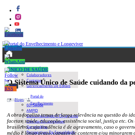
Quem Somos
ÚNICO DE SAÚDE
Colaboradores
Contatos
O Sistema Único de Saúde cuidando da p
Gerenciamento De Editais
Portal do
Blogs
03/02/2017
Envelhecimento
60+saúde
AMPID
A obra focaliza temas de larga relevância na questão do id
Descomplicando O Orçamento
facetas, saúde, educação, assistência social, justiça etc
Direitos Do Longeviver
Gerontoblog
brasileiro, cuja tendência é de agravamento, caso o govern
Perspectivas Da Sexualidade
médio e longo prazo, capazes de conterem e/ou minorarem o