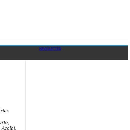
NEWSLETTER
́rias
urto,
 Acolhi,