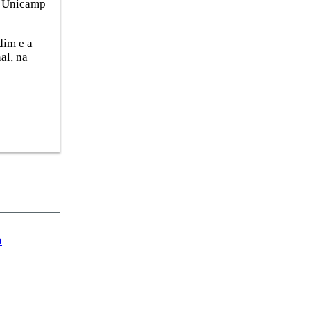
da Unicamp
dim e a
al, na
o