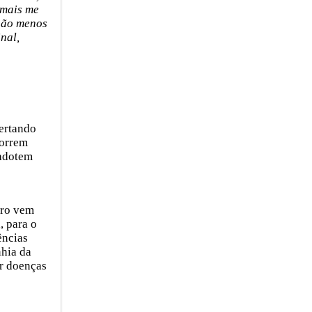
 mais me
não menos
inal,
pertando
scorrem
 adotem
eiro vem
, para o
̂ncias
nhia da
r doenças