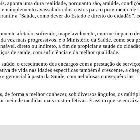
́s, aponta uma dura realidade, porquanto são, amiúde, condiçõ
o em implemento avassalador dos custos para o provimento de sa
garantir a “Saúde, como dever do Estado e direito do cidadão”,
rtamente afetado, sofrendo, inapelavelmente, enorme impacto de
cada vez mais progressivos, e o Ministério da Saúde, como seu p
onsável, direto ou indireto, a fim de propiciar a saúde do cidadã
viços de saúde, com suficiência e da melhor qualidade.
úde, o crescimento dos encargos com a prestação de serviços
ativa de vida nas idades específicas também é crescente, a che
o e gerencial à pasta da Saúde, com nebulosas consequências
os, de forma a melhor conhecer, sob diversos ângulos, os múltip
por meio de medidas mais custo-efetivas. É assim que se encaixa