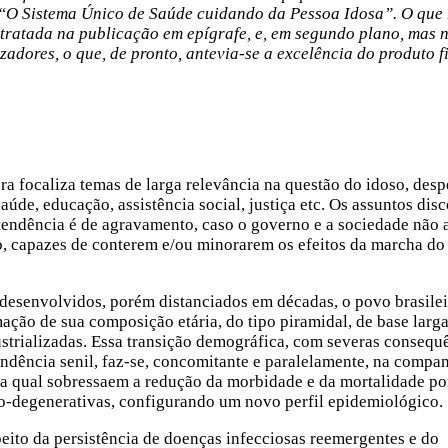
: “O Sistema Único de Saúde cuidando da Pessoa Idosa”. O que
 tratada na publicação em epígrafe, e, em segundo plano, mas 
izadores, o que, de pronto, antevia-se a excelência do produto f
ra focaliza temas de larga relevância na questão do idoso, des
úde, educação, assistência social, justiça etc. Os assuntos di
tendência é de agravamento, caso o governo e a sociedade não
zo, capazes de conterem e/ou minorarem os efeitos da marcha do
es desenvolvidos, porém distanciados em décadas, o povo brasil
̃o de sua composição etária, do tipo piramidal, de base larga
ustrializadas. Essa transição demográfica, com severas conseque
endência senil, faz-se, concomitante e paralelamente, na compa
 na qual sobressaem a redução da morbidade e da mortalidade po
ico-degenerativas, configurando um novo perfil epidemiológico.
eito da persistência de doenças infecciosas reemergentes e do