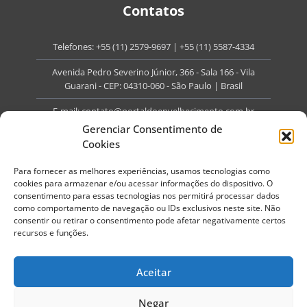
Contatos
Telefones:
+55 (11) 2579-9697
|
+55 (11) 5587-4334
Avenida Pedro Severino Júnior, 366 - Sala 166 - Vila
Guarani - CEP: 04310-060 - São Paulo | Brasil
E-mail:
contato@portaldoenvelhecimento.com.br
Gerenciar Consentimento de
Website:
portaldoenvelhecimento.com.br
Cookies
Redes Sociais
Para fornecer as melhores experiências, usamos tecnologias como
cookies para armazenar e/ou acessar informações do dispositivo. O
consentimento para essas tecnologias nos permitirá processar dados
como comportamento de navegação ou IDs exclusivos neste site. Não
consentir ou retirar o consentimento pode afetar negativamente certos
recursos e funções.
Copyright ©
2026
Portal do Envelhecimento.
Todos os direitos reservados.
Aceitar
Termos de Uso
Política de Privacidade
Negar