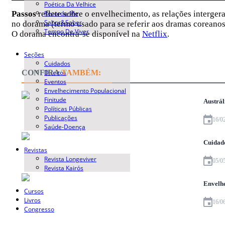
Poética Da Velhice
Recorda-Me
Passos
reflete sobre o envelhecimento, as relações interger
Sabor&Saber
no dorama (termo usado para se referir aos dramas coreanos
Tempo De Viver
O dorama encontra-se disponível na
Netflix
.
Seções
Cuidados
Direitos
CONFIRA
TAMBÉM:
Eventos
Envelhecimento Populacional
Finitude
Austrál
Políticas Públicas
Publicações
16/0
Saúde-Doença
Cuidado
Revistas
Revista Longeviver
05/0
Revista Kairós
Envelh
Cursos
Livros
16/0
Congresso