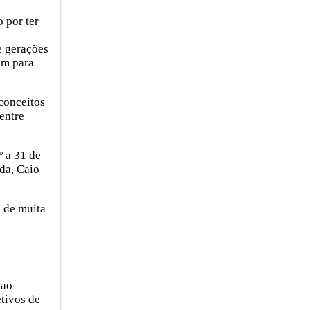
 por ter
e gerações
em para
econceitos
entre
º a 31 de
da, Caio
s de muita
 ao
etivos de