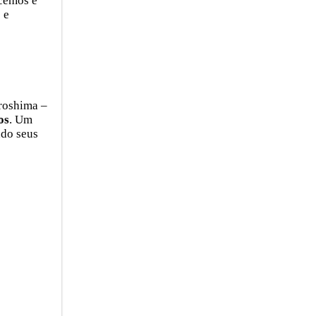
ecemos e
 e
iroshima –
os
. Um
ndo seus