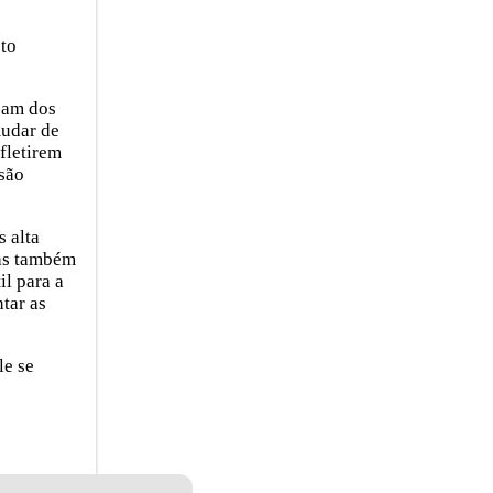
eto
sam dos
mudar de
fletirem
ssão
s alta
mas também
il para a
tar as
le se