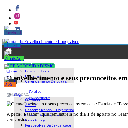
Quem Somos
GERAÇÕES
IDADISMO
Colaboradores
Contatos
O envelhecimento e seus preconceitos em 
Gerenciamento De Editais
Portal do
Blogs
01/08/2025
Envelhecimento
60+saúde
AMPID
Descomplicando O Orçamento
A peça “Passos”, que tem estreia no dia 1 de agosto no Teatr
Direitos Do Longeviver
seu sonho.
Gerontoblog
Perspectivas Da Sexualidade