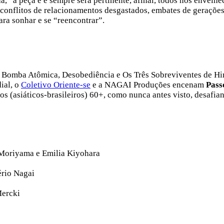
 “a peça é e sempre será pertinente, afinal, todos nós envelh
conflitos de relacionamentos desgastados, embates de gerações
ara sonhar e se “reencontrar”.
da Bomba Atômica, Desobediência e Os Três Sobreviventes de H
ial, o
Coletivo Oriente-se
e a NAGAI Produções encenam
Pass
os (asiáticos-brasileiros) 60+, como nunca antes visto, desafia
 Moriyama e Emilia Kiyohara
ério Nagai
Mercki