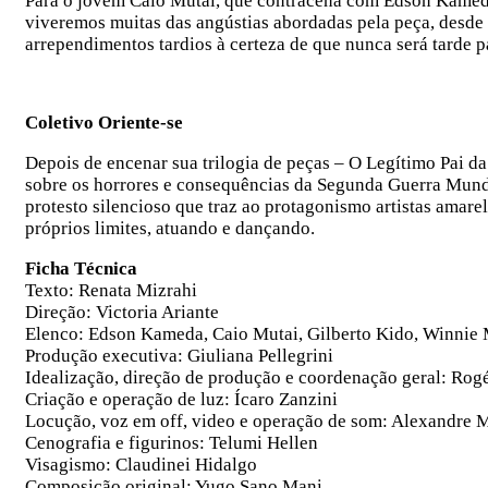
Para o jovem Caio Mutai, que contracena com Edson Kameda,
viveremos muitas das angústias abordadas pela peça, desde 
arrependimentos tardios à certeza de que nunca será tarde p
Coletivo Oriente-se
Depois de encenar sua trilogia de peças – O Legítimo Pai 
sobre os horrores e consequências da Segunda Guerra Mund
protesto silencioso que traz ao protagonismo artistas amarel
próprios limites, atuando e dançando.
Ficha Técnica
Texto: Renata Mizrahi
Direção: Victoria Ariante
Elenco: Edson Kameda, Caio Mutai, Gilberto Kido, Winnie
Produção executiva: Giuliana Pellegrini
Idealização, direção de produção e coordenação geral: Rog
Criação e operação de luz: Ícaro Zanzini
Locução, voz em off, video e operação de som: Alexandre 
Cenografia e figurinos: Telumi Hellen
Visagismo: Claudinei Hidalgo
Composição original: Yugo Sano Mani