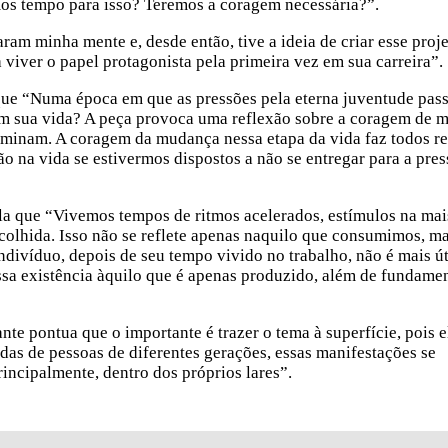
mos tempo para isso? Teremos a coragem necessária?”.
am minha mente e, desde então, tive a ideia de criar esse proj
iver o papel protagonista pela primeira vez em sua carreira”.
que “Numa época em que as pressões pela eterna juventude pas
em sua vida? A peça provoca uma reflexão sobre a coragem de 
ominam. A coragem da mudança nessa etapa da vida faz todos re
 na vida se estivermos dispostos a não se entregar para a pre
ala que “Vivemos tempos de ritmos acelerados, estímulos na mai
scolhida. Isso não se reflete apenas naquilo que consumimos, 
divíduo, depois de seu tempo vivido no trabalho, não é mais út
sa existência àquilo que é apenas produzido, além de fundamen
ante pontua que o importante é trazer o tema à superfície, pois e
ndas de pessoas de diferentes gerações, essas manifestações se
rincipalmente, dentro dos próprios lares”.