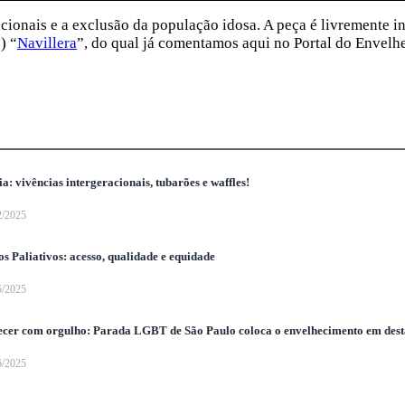
acionais e a exclusão da população idosa. A peça é livremente i
) “
Navillera
”, do qual já comentamos aqui no Portal do Envelh
ia: vivências intergeracionais, tubarões e waffles!
2/2025
s Paliativos: acesso, qualidade e equidade
5/2025
ecer com orgulho: Parada LGBT de São Paulo coloca o envelhecimento em des
6/2025