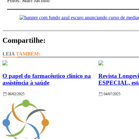
Fotos: Mari Jacinto
Compartilhe:
TAMBÉM:
O papel do farmacêutico clínico na
Revista Longevi
assistência à saúde
ESPECIAL, está
06/02/2025
04/07/2025