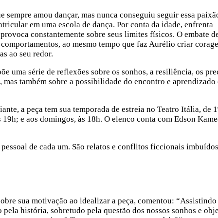
ue sempre amou dançar, mas nunca conseguiu seguir essa paixão
atricular em uma escola de dança. Por conta da idade, enfrenta
 provoca constantemente sobre seus limites físicos. O embate d
s comportamentos, ao mesmo tempo que faz Aurélio criar corag
as ao seu redor.
õe uma série de reflexões sobre os sonhos, a resiliência, os pr
l, mas também sobre a possibilidade do encontro e aprendizado 
nte, a peça tem sua temporada de estreia no Teatro Itália, de 1
às 19h; e aos domingos, às 18h. O elenco conta com Edson Kame
pessoal de cada um. São relatos e conflitos ficcionais imbuído
 sobre sua motivação ao idealizar a peça, comentou: “Assistindo
 pela história, sobretudo pela questão dos nossos sonhos e obj