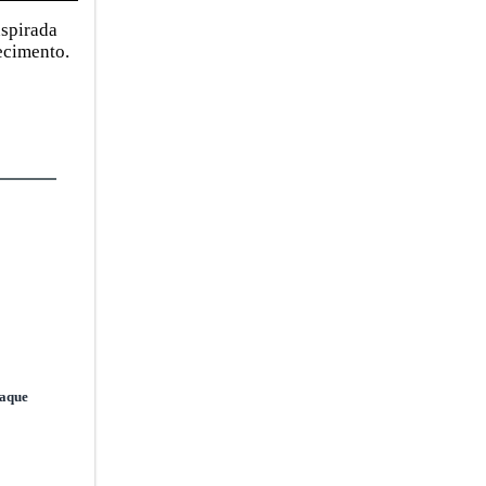
nspirada
ecimento.
taque