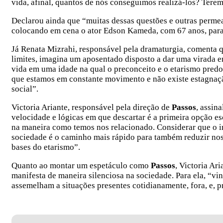
vida, afinal, quantos de nós conseguimos realizá-los? Tere
Declarou ainda que “muitas dessas questões e outras permear
colocando em cena o ator Edson Kameda, com 67 anos, para v
Já Renata Mizrahi, responsável pela dramaturgia, comenta 
limites, imagina um aposentado disposto a dar uma virada 
vida em uma idade na qual o preconceito e o etarismo pred
que estamos em constante movimento e não existe estagnação
social”.
Victoria Ariante, responsável pela direção de
Passos
, assin
velocidade e lógicas em que descartar é a primeira opção e
na maneira como temos nos relacionado. Considerar que o in
sociedade é o caminho mais rápido para também reduzir nos
bases do etarismo”.
Quanto ao montar um espetáculo como
Passos
, Victoria Ari
manifesta de maneira silenciosa na sociedade. Para ela, “vi
assemelham a situações presentes cotidianamente, fora, e, p