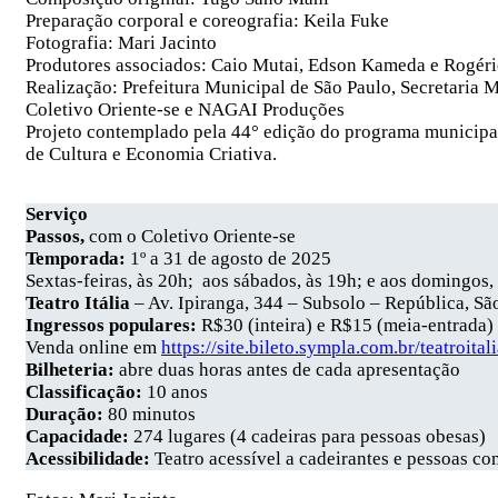
Preparação corporal e coreografia: Keila Fuke
Fotografia: Mari Jacinto
Produtores associados: Caio Mutai, Edson Kameda e Rogér
Realização: Prefeitura Municipal de São Paulo, Secretaria 
Coletivo Oriente-se e NAGAI Produções
Projeto contemplado pela 44° edição do programa municipal
de Cultura e Economia Criativa.
Serviço
Passos,
com o Coletivo Oriente-se
Temporada:
1º a 31 de agosto de 2025
Sextas-feiras, às 20h; aos sábados, às 19h; e aos domingos,
Teatro Itália
– Av. Ipiranga, 344 – Subsolo – República, Sã
Ingressos populares:
R$30 (inteira) e R$15 (meia-entrada)
Venda online em
https://site.bileto.sympla.com.br/teatroitali
Bilheteria:
abre duas horas antes de cada apresentação
Classificação:
10 anos
Duração:
80 minutos
Capacidade:
274 lugares (4 cadeiras para pessoas obesas)
Acessibilidade:
Teatro acessível a cadeirantes e pessoas c