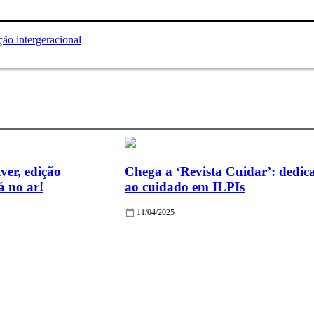
ver, edição
Chega a ‘Revista Cuidar’: dedic
 no ar!
ao cuidado em ILPIs
11/04/2025