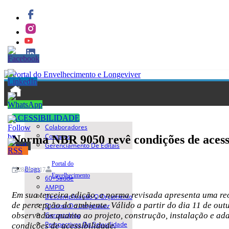
Quem Somos
ACESSIBILIDADE
Colaboradores
Contatos
Norma NBR 9050 revê condições de acess
Gerenciamento De Editais
Portal do
Blogs
28/06/2017
Envelhecimento
60+saúde
AMPID
Em sua terceira edição, a norma revisada apresenta uma re
Descomplicando O Orçamento
de percepção do ambiente. Válido a partir do dia 11 de out
Direitos Do Longeviver
Gerontoblog
observados quanto ao projeto, construção, instalação e ad
Perspectivas Da Sexualidade
condições de acessibilidade.