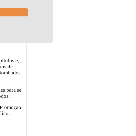
ítulos e,
ios de
s tombados
es para se
odos.
e Promoção
lico.