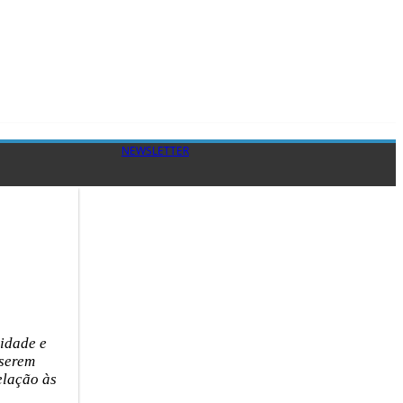
NEWSLETTER
lidade e
 serem
elação às