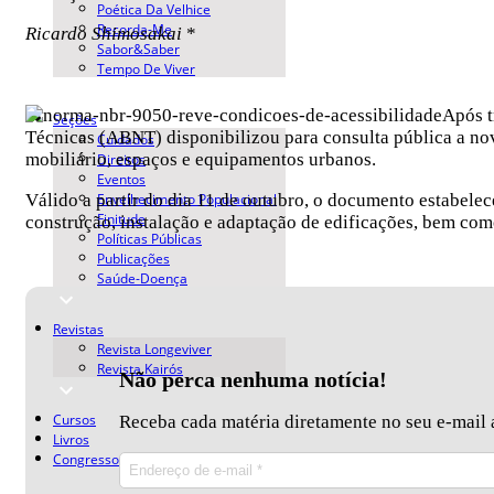
Poética Da Velhice
Recorda-Me
Ricardo Shimosakai
*
Sabor&Saber
Tempo De Viver
Após t
Seções
Técnicas (ABNT) disponibilizou para consulta pública a no
Cuidados
mobiliário, espaços e equipamentos urbanos.
Direitos
Eventos
Envelhecimento Populacional
Válido a partir do dia 11 de outubro, o documento estabelec
Finitude
construção, instalação e adaptação de edificações, bem com
Políticas Públicas
Publicações
Saúde-Doença
Revistas
Revista Longeviver
Revista Kairós
Não perca nenhuma notícia!
Cursos
Receba cada matéria diretamente no seu e-mail a
Livros
Congresso