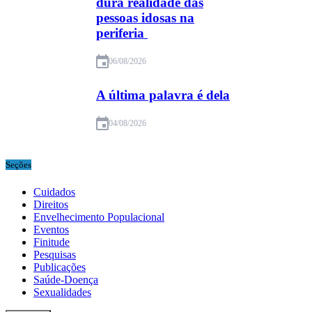
dura realidade das
pessoas idosas na
periferia
06/08/2026
A última palavra é dela
04/08/2026
Seções
Cuidados
Direitos
Envelhecimento Populacional
Eventos
Finitude
Pesquisas
Publicações
Saúde-Doença
Sexualidades