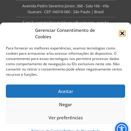
Avenida Pedro Severino Júnior, 366 - Sala 166 - Vila
Guarani - CEP: 04310-060 - São Paulo | Brasil
E-mail:
contato@portaldoenvelhecimento.com.br
Gerenciar Consentimento de
Website:
portaldoenvelhecimento.com.br
Cookies
Redes Sociais
Para fornecer as melhores experiências, usamos tecnologias como
cookies para armazenar e/ou acessar informações do dispositivo. O
consentimento para essas tecnologias nos permitirá processar dados
como comportamento de navegação ou IDs exclusivos neste site. Não
consentir ou retirar o consentimento pode afetar negativamente certos
recursos e funções.
Copyright ©
2026
Portal do Envelhecimento.
Todos os direitos reservados.
Aceitar
Termos de Uso
Política de Privacidade
Negar
Ver preferências
Politicas de Cookies
Política de Privacidade