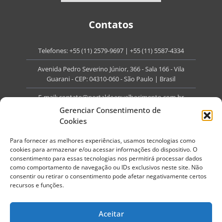
Contatos
Telefones:
+55 (11) 2579-9697
|
+55 (11) 5587-4334
Avenida Pedro Severino Júnior, 366 - Sala 166 - Vila
Guarani - CEP: 04310-060 - São Paulo | Brasil
E-mail:
contato@portaldoenvelhecimento.com.br
Gerenciar Consentimento de
Website:
portaldoenvelhecimento.com.br
Cookies
Redes Sociais
Para fornecer as melhores experiências, usamos tecnologias como
cookies para armazenar e/ou acessar informações do dispositivo. O
consentimento para essas tecnologias nos permitirá processar dados
como comportamento de navegação ou IDs exclusivos neste site. Não
consentir ou retirar o consentimento pode afetar negativamente certos
recursos e funções.
Copyright ©
2026
Portal do Envelhecimento.
Todos os direitos reservados.
Aceitar
Termos de Uso
Política de Privacidade