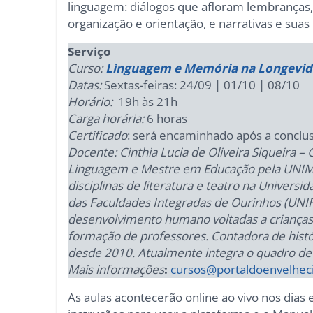
linguagem: diálogos que afloram lembranças,
organização e orientação, e narrativas e suas
Serviço
Curso:
Linguagem e Memória na Longevida
Datas:
Sextas-feiras: 24/09 | 01/10 | 08/10
Horário:
19h às 21h
Carga horária:
6 horas
Certificado
: será encaminhado após a conclu
Docente:
Cinthia Lucia de Oliveira Siqueira 
Linguagem e Mestre em Educação pela UNIMEP
disciplinas de literatura e teatro na Universi
das Faculdades Integradas de Ourinhos (UNIFI
desenvolvimento humano voltadas a crianças,
formação de professores. Contadora de histór
desde 2010. Atualmente integra o quadro d
Mais informações
:
cursos@portaldoenvelhec
As aulas acontecerão online ao vivo nos dias 