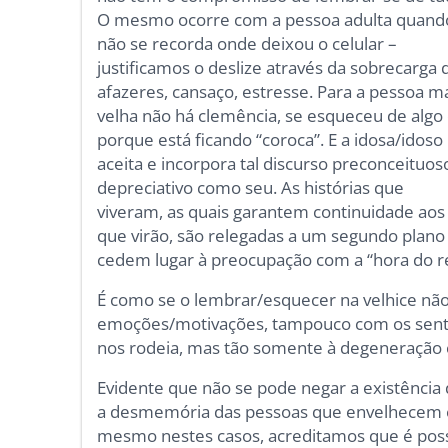
O mesmo ocorre com a pessoa adulta quand
não se recorda onde deixou o celular –
justificamos o deslize através da sobrecarga 
afazeres, cansaço, estresse. Para a pessoa m
velha não há clemência, se esqueceu de algo
porque está ficando “coroca”. E a idosa/idoso
aceita e incorpora tal discurso preconceituos
depreciativo como seu. As histórias que
viveram, as quais garantem continuidade aos
que virão, são relegadas a um segundo plano
cedem lugar à preocupação com a “hora do 
É como se o lembrar/esquecer na velhice não
emoções/motivações, tampouco com os senti
nos rodeia, mas tão somente à degeneração c
Evidente que não se pode negar a existência
a desmemória das pessoas que envelhecem e
mesmo nestes casos, acreditamos que é poss