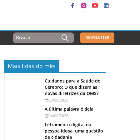
Resultados
NEWSLETTER
Para:
Mais lidas do mês
Cuidados para a Saúde do
Cérebro: O que dizem as
novas diretrizes da OMS?
03/08/2026
A última palavra é dela
04/08/2026
Letramento digital da
pessoa idosa, uma questão
de cidadania