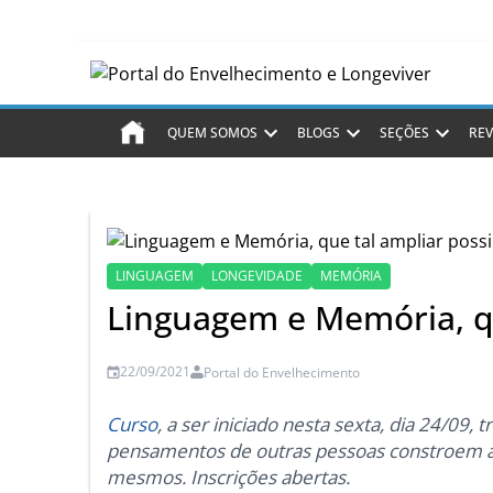
QUEM SOMOS
BLOGS
SEÇÕES
REV
LINGUAGEM
LONGEVIDADE
MEMÓRIA
Linguagem e Memória, qu
22/09/2021
Portal do Envelhecimento
Curso
, a ser iniciado nesta sexta, dia 24/09
pensamentos de outras pessoas constroem 
mesmos. Inscrições abertas.