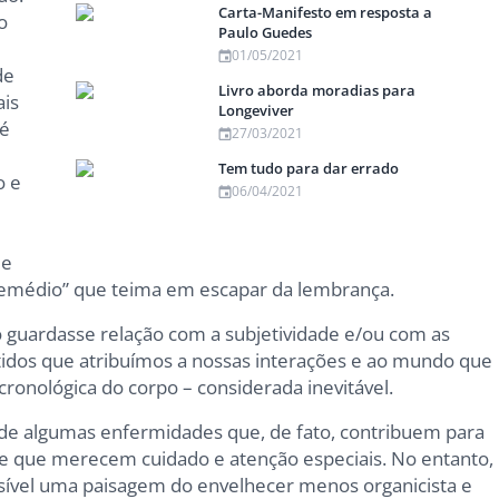
Carta-Manifesto em resposta a
o
Paulo Guedes
01/05/2021
de
Livro aborda moradias para
ais
Longeviver
 é
27/03/2021
Tem tudo para dar errado
o e
06/04/2021
 e
remédio” que teima em escapar da lembrança.
 guardasse relação com a subjetividade e/ou com as
dos que atribuímos a nossas interações e ao mundo que
ronológica do corpo – considerada inevitável.
 de algumas enfermidades que, de fato, contribuem para
 que merecem cuidado e atenção especiais. No entanto,
ível uma paisagem do envelhecer menos organicista e