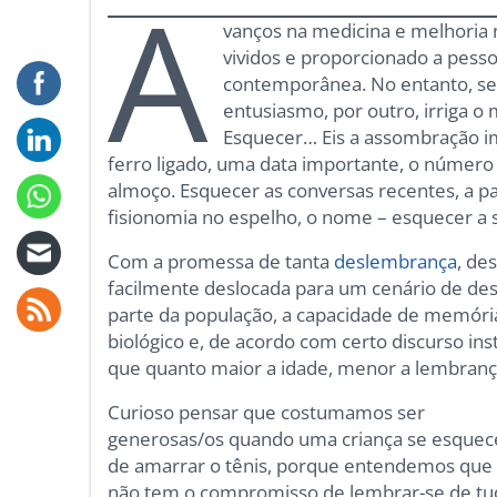
A
vanços na medicina e melhoria 
vividos e proporcionado a pess
contemporânea. No entanto, se
entusiasmo, por outro, irriga 
Esquecer… Eis a assombração im
ferro ligado, uma data importante, o número 
almoço. Esquecer as conversas recentes, a pal
fisionomia no espelho, o nome – esquecer a
Com a promessa de tanta
deslembrança
, de
facilmente deslocada para um cenário de desv
parte da população, a capacidade de memóri
biológico e, de acordo com certo discurso in
que quanto maior a idade, menor a lembranç
Curioso pensar que costumamos ser
generosas/os quando uma criança se esquec
de amarrar o tênis, porque entendemos que 
não tem o compromisso de lembrar-se de tu