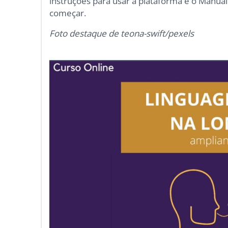
instruções para usar a plataforma e o Manual
começar.
Foto destaque de teona-swift/
pexels