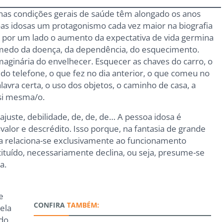
nas condições gerais de saúde têm alongado os anos
oas idosas um protagonismo cada vez maior na biografia
 por um lado o aumento da expectativa de vida germina
o medo da doença, da dependência, do esquecimento.
aginária do envelhecer. Esquecer as chaves do carro, o
do telefone, o que fez no dia anterior, o que comeu no
avra certa, o uso dos objetos, o caminho de casa, a
 si mesma/o.
sajuste, debilidade, de, de, de… A pessoa idosa é
alor e descrédito. Isso porque, na fantasia de grande
a relaciona-se exclusivamente ao funcionamento
stituído, necessariamente declina, ou seja, presume-se
a.
e
CONFIRA
TAMBÉM:
ela
do.