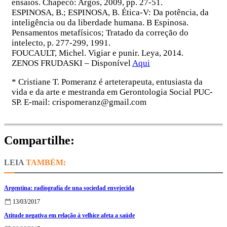
ensaios. Chapecó: Argos, 2009, pp. 27-51.
ESPINOSA, B.; ESPINOSA, B. Ética-V: Da potência, da
inteligência ou da liberdade humana. B Espinosa.
Pensamentos metafísicos; Tratado da correção do
intelecto, p. 277-299, 1991.
FOUCAULT, Michel. Vigiar e punir. Leya, 2014.
ZENOS FRUDASKI – Disponível
Aqui
* Cristiane T. Pomeranz é arteterapeuta, entusiasta da
vida e da arte e mestranda em Gerontologia Social PUC-
SP. E-mail: crispomeranz@gmail.com
Compartilhe:
TAMBÉM:
Argentina: radiografía de una sociedad envejecida
13/03/2017
Atitude negativa em relação à velhice afeta a saúde