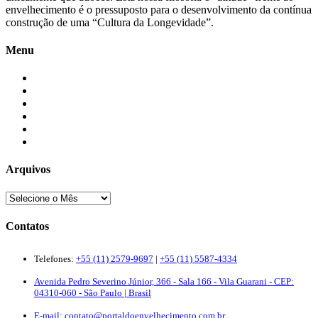
envelhecimento é o pressuposto para o desenvolvimento da contínua
construção de uma “Cultura da Longevidade”.
Menu
Início
Blogs
Colaboradores
Contatos
Newsletter
Quem Somos
Arquivos
Contatos
Telefones:
+55 (11) 2579-9697
|
+55 (11) 5587-4334
Avenida Pedro Severino Júnior, 366 - Sala 166 - Vila Guarani - CEP:
04310-060 - São Paulo | Brasil
E-mail:
contato@portaldoenvelhecimento.com.br