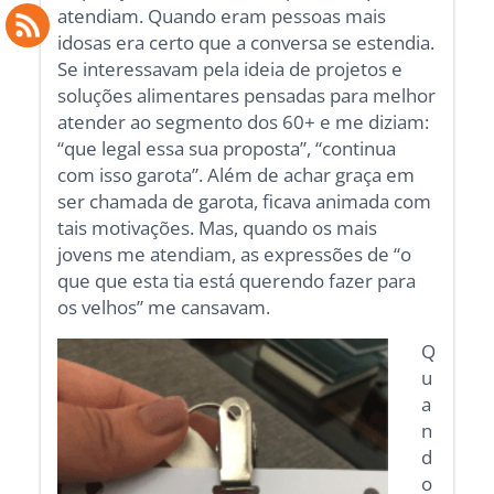
atendiam. Quando eram pessoas mais
idosas era certo que a conversa se estendia.
Se interessavam pela ideia de projetos e
soluções alimentares pensadas para melhor
atender ao segmento dos 60+ e me diziam:
“que legal essa sua proposta”, “continua
com isso garota”. Além de achar graça em
ser chamada de garota, ficava animada com
tais motivações. Mas, quando os mais
jovens me atendiam, as expressões de “o
que que esta tia está querendo fazer para
os velhos” me cansavam.
Q
u
a
n
d
o