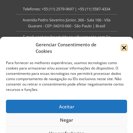
Telefones:
+55 (11) 2579-9697
|
+55 (11) 5587-4334
Avenida Pedro Severino Júnior, 366 - Sala 166 - Vila
Guarani - CEP: 04310-060 - São Paulo | Brasil
E-mail:
contato@portaldoenvelhecimento.com.br
Gerenciar Consentimento de
Website:
portaldoenvelhecimento.com.br
Cookies
Redes Sociais
Para fornecer as melhores experiências, usamos tecnologias como
cookies para armazenar e/ou acessar informações do dispositivo. O
consentimento para essas tecnologias nos permitirá processar dados
como comportamento de navegação ou IDs exclusivos neste site. Não
consentir ou retirar o consentimento pode afetar negativamente certos
recursos e funções.
Copyright ©
2026
Portal do Envelhecimento.
Todos os direitos reservados.
Aceitar
Termos de Uso
Política de Privacidade
Negar