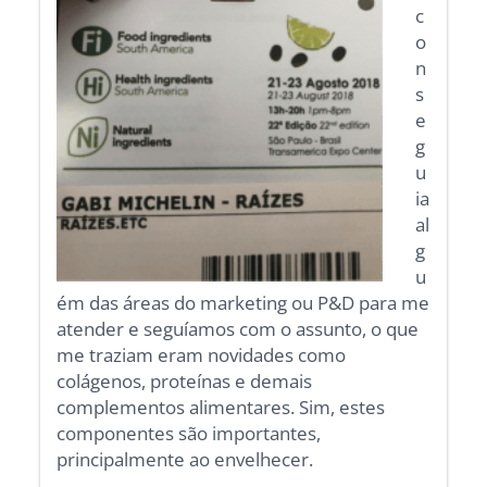
c
o
n
s
e
g
u
ia
al
g
u
ém das áreas do marketing ou P&D para me
atender e seguíamos com o assunto, o que
me traziam eram novidades como
colágenos, proteínas e demais
complementos alimentares. Sim, estes
componentes são importantes,
principalmente ao envelhecer.