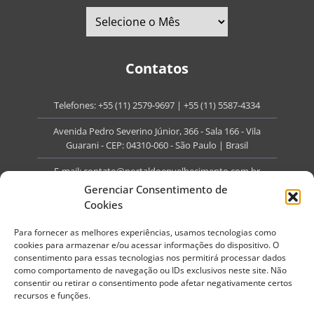
Contatos
Telefones:
+55 (11) 2579-9697
|
+55 (11) 5587-4334
Avenida Pedro Severino Júnior, 366 - Sala 166 - Vila
Guarani - CEP: 04310-060 - São Paulo | Brasil
E-mail:
contato@portaldoenvelhecimento.com.br
Gerenciar Consentimento de
Website:
portaldoenvelhecimento.com.br
Cookies
Redes Sociais
Para fornecer as melhores experiências, usamos tecnologias como
cookies para armazenar e/ou acessar informações do dispositivo. O
consentimento para essas tecnologias nos permitirá processar dados
como comportamento de navegação ou IDs exclusivos neste site. Não
consentir ou retirar o consentimento pode afetar negativamente certos
recursos e funções.
Copyright ©
2026
Portal do Envelhecimento.