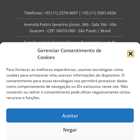
Telefones:
+55 (11) 2579-9697
|
+55 (11) 5587-4334
Avenida Pedro Severino Júnior, 366 - Sala 166 - Vila
Guarani - CEP: 04310-060 - São Paulo | Brasil
E-mail:
contato@portaldoenvelhecimento.com.br
Gerenciar Consentimento de
Website:
portaldoenvelhecimento.com.br
Cookies
Redes Sociais
Para fornecer as melhores experiências, usamos tecnologias como
cookies para armazenar e/ou acessar informações do dispositivo. O
consentimento para essas tecnologias nos permitirá processar dados
como comportamento de navegação ou IDs exclusivos neste site. Não
consentir ou retirar o consentimento pode afetar negativamente certos
recursos e funções.
Copyright ©
2026
Portal do Envelhecimento.
Todos os direitos reservados.
Aceitar
Termos de Uso
Política de Privacidade
Negar