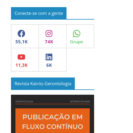
Conecte-se com a gente
Facebook
Instagram
WhatsApp
YouTube
LinkedIn
Revista Kairós-Gerontologia