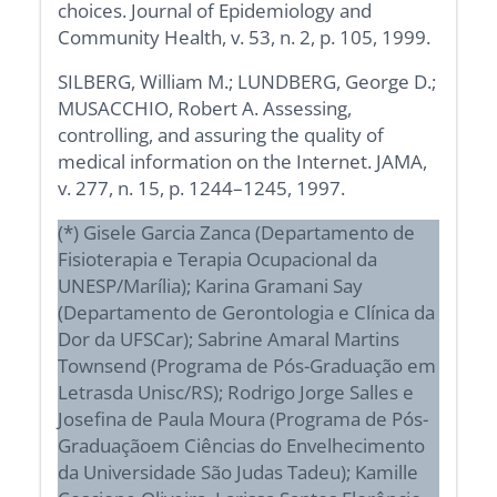
choices. Journal of Epidemiology and
Community Health, v. 53, n. 2, p. 105, 1999.
SILBERG, William M.; LUNDBERG, George D.;
MUSACCHIO, Robert A. Assessing,
controlling, and assuring the quality of
medical information on the Internet. JAMA,
v. 277, n. 15, p. 1244–1245, 1997.
(*) Gisele Garcia Zanca (Departamento de
Fisioterapia e Terapia Ocupacional da
UNESP/Marília); Karina Gramani Say
(Departamento de Gerontologia e Clínica da
Dor da UFSCar); Sabrine Amaral Martins
Townsend (Programa de Pós-Graduação em
Letrasda Unisc/RS); Rodrigo Jorge Salles e
Josefina de Paula Moura (Programa de Pós-
Graduaçãoem Ciências do Envelhecimento
da Universidade São Judas Tadeu); Kamille