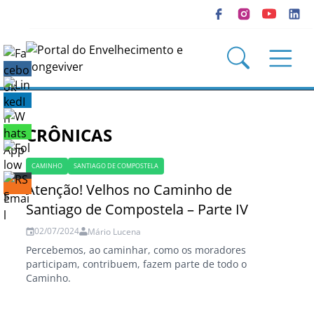
QUEM SOMOS
BLOGS
SEÇÕES
CRÔNICAS
REVISTAS
CAMINHO
SANTIAGO DE COMPOSTELA
Atenção! Velhos no Caminho de
CURSOS
Santiago de Compostela – Parte IV
LIVROS
02/07/2024
Mário Lucena
Percebemos, ao caminhar, como os moradores
CONGRESSO
participam, contribuem, fazem parte de todo o
Caminho.