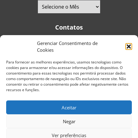
Contatos
Gerenciar Consentimento de
Telefones:
+55 (11) 2579-9697
|
+55 (11) 5587-4334
Cookies
Avenida Pedro Severino Júnior, 366 - Sala 166 - Vila
Guarani - CEP: 04310-060 - São Paulo | Brasil
Para fornecer as melhores experiências, usamos tecnologias como
cookies para armazenar e/ou acessar informações do dispositivo. O
E-mail:
contato@portaldoenvelhecimento.com.br
consentimento para essas tecnologias nos permitirá processar dados
como comportamento de navegação ou IDs exclusivos neste site. Não
Website:
portaldoenvelhecimento.com.br
consentir ou retirar o consentimento pode afetar negativamente certos
recursos e funções.
Redes Sociais
Aceitar
Negar
Copyright ©
2026
Portal do Envelhecimento.
Ver preferências