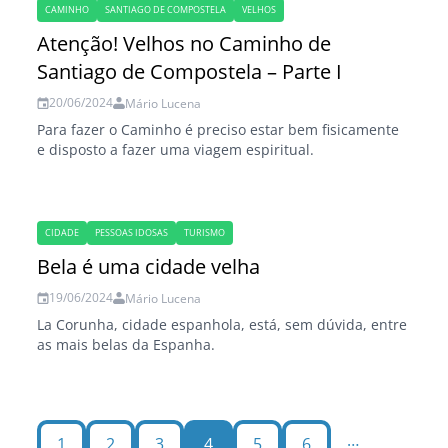
CAMINHO
SANTIAGO DE COMPOSTELA
VELHOS
Atenção! Velhos no Caminho de
Santiago de Compostela – Parte I
20/06/2024
Mário Lucena
Para fazer o Caminho é preciso estar bem fisicamente
e disposto a fazer uma viagem espiritual.
CIDADE
PESSOAS IDOSAS
TURISMO
Bela é uma cidade velha
19/06/2024
Mário Lucena
La Corunha, cidade espanhola, está, sem dúvida, entre
as mais belas da Espanha.
…
1
2
3
4
5
6