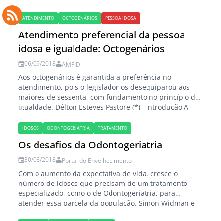
de Alzheimer não acomete apenas o idoso, mas
envolve também seus familiares e cuidadores. Com a
ATENDIMENTO
OCTOGENÁRIOS
PESSOA IDOSA
mudança de comportamento decorrente desse
Atendimento preferencial da pessoa
problema neurológico…
idosa e igualdade: Octogenários
06/09/2018
AMPID
Aos octogenários é garantida a preferência no
atendimento, pois o legislador os desequiparou aos
maiores de sessenta, com fundamento no princípio da
igualdade. Délton Esteves Pastore (*) Introdução A
população idosa, paulatinamente, vem
experimentando uma série de vantagens ao alcançar a
IDOSOS
ODONTOGERIATRIA
TRATAMENTO
terceira idade, que no Brasil se inicia aos 60 anos, por
Os desafios da Odontogeriatria
força do…
30/08/2018
Portal do Envelhecimento
Com o aumento da expectativa de vida, cresce o
número de idosos que precisam de um tratamento
especializado, como o de Odontogeriatria, para
atender essa parcela da população. Simon Widman e
Fernando L.B. Montenegro (*) A população brasileira