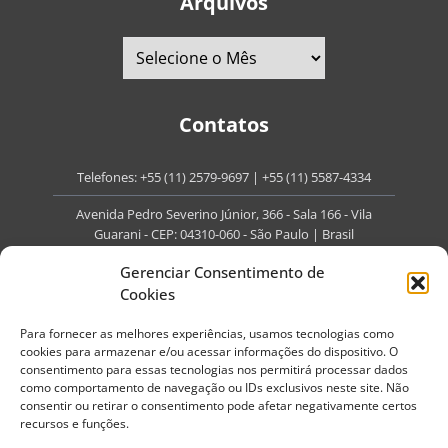
Arquivos
Contatos
Telefones:
+55 (11) 2579-9697
|
+55 (11) 5587-4334
Avenida Pedro Severino Júnior, 366 - Sala 166 - Vila
Guarani - CEP: 04310-060 - São Paulo | Brasil
E-mail:
contato@portaldoenvelhecimento.com.br
Gerenciar Consentimento de
Cookies
Website:
portaldoenvelhecimento.com.br
Para fornecer as melhores experiências, usamos tecnologias como
Redes Sociais
cookies para armazenar e/ou acessar informações do dispositivo. O
consentimento para essas tecnologias nos permitirá processar dados
como comportamento de navegação ou IDs exclusivos neste site. Não
consentir ou retirar o consentimento pode afetar negativamente certos
recursos e funções.