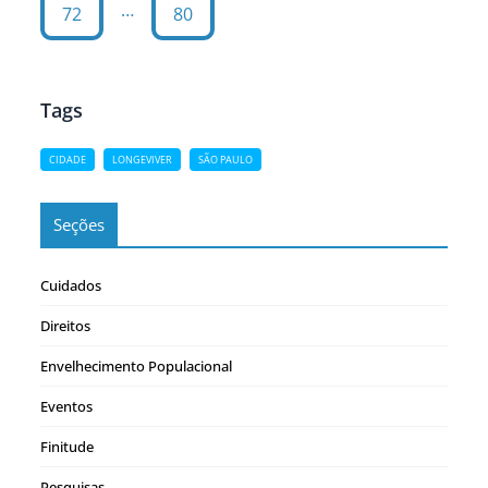
…
72
80
Tags
CIDADE
LONGEVIVER
SÃO PAULO
Seções
Cuidados
Direitos
Envelhecimento Populacional
Eventos
Finitude
Pesquisas