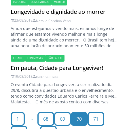
de idosos vem crescendo de forma acentuada nos
ESCOLHAS
LONGEVIDADE
MORRER
últimos anos. De acordo com o IBGE, essa…
Longevidade e dignidade ao morrer
23/08/2018
Natalia Carolina Verdi
Ainda que estejamos vivendo mais, estamos longe de
afirmar que estamos vivendo melhor e mais longe
ainda de uma dignidade ao morrer. O Brasil tem hoje
uma população de aproximadamente 30 milhões de
idosos, sendo que pelas estimativas do IBGE este
número duplicará até o ano de 2060, quando seremos
CIDADE
LONGEVIVER
SÃO PAULO
mais de 60 milhões…
Em pauta, Cidade para Longeviver!
19/08/2018
Beltrina Côrte
O evento Cidade para Longeviver, a ser realizado dia
29/8, discutirá a questão urbana e o envelhecimento,
tendo como convidados Eduardo Carlos Ferreira e Meli
Malatesta. O mês de agosto contou com diversas
reportagens e eventos envolvendo a cidade e os
velhos. Somente o Portal do Envelhecimento publicou
…
1
68
69
70
71
duas matérias: As cidades mais envelhecidas…