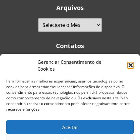
Arquivos
Contatos
Gerenciar Consentimento de
Telefones:
+55 (11) 2579-9697
|
+55 (11) 5587-4334
Cookies
Avenida Pedro Severino Júnior, 366 - Sala 166 - Vila
Guarani - CEP: 04310-060 - São Paulo | Brasil
Para fornecer as melhores experiências, usamos tecnologias como
cookies para armazenar e/ou acessar informações do dispositivo. O
E-mail:
contato@portaldoenvelhecimento.com.br
consentimento para essas tecnologias nos permitirá processar dados
como comportamento de navegação ou IDs exclusivos neste site. Não
Website:
portaldoenvelhecimento.com.br
consentir ou retirar o consentimento pode afetar negativamente certos
recursos e funções.
Redes Sociais
Aceitar