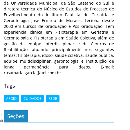
da Universidade Municipal de São Caetano do Sul e
diretora técnica do Núcleo de Estudos do Processo de
Envelhecimento do Instituto Paulista de Geriatria e
Gerontologia José Ermírio de Moraes. Leciona desde
2000 em Cursos de Graduação e Pós Graduação. Tem
experiência clínica em Fisioterapia em Geriatria e
s
Gerontologia e Fisioterapia em Saúde Coletiva, além de
gestão de equipe interdisciplinar e de Centros de
Reabilitação, atuando principalmente nos seguintes
temas: fisioterapia, idoso, saúde coletiva, saúde pública,
equipe multidisciplinar, gerontologia e instituição de
longa permanência para idosos. E-mail:
rosamaria.garcia@uol.com.br
Tags
o…
APOIO
CUIDADOS
REDE
os
Seções
oa