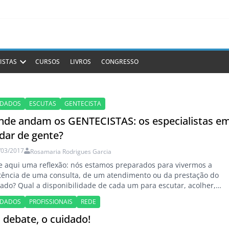
ISTAS
CURSOS
LIVROS
CONGRESSO
IDADOS
ESCUTAS
GENTECISTA
nde andam os GENTECISTAS: os especialistas e
dar de gente?
/03/2017
Rosamaria Rodrigues Garcia
 aqui uma reflexão: nós estamos preparados para vivermos a
tência de uma consulta, de um atendimento ou da prestação do
ado? Qual a disponibilidade de cada um para escutar, acolher,
r, compreender e compartilhar com o paciente, com a família ou
IDADOS
PROFISSIONAIS
REDE
dadores? Como podemos nos preparar para dividirmos as
ponsabilidades pela tomada de decisão,…
 debate, o cuidado!