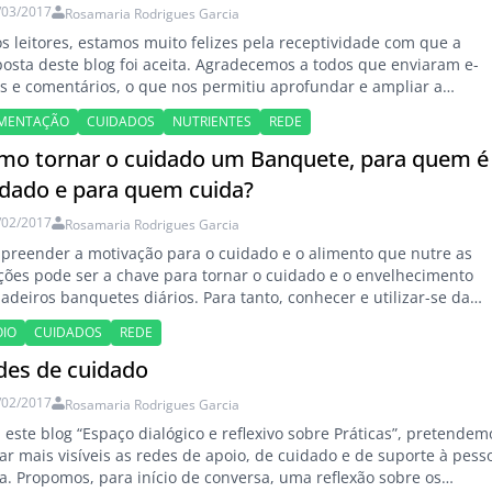
/03/2017
Rosamaria Rodrigues Garcia
s leitores, estamos muito felizes pela receptividade com que a
osta deste blog foi aceita. Agradecemos a todos que enviaram e-
s e comentários, o que nos permitiu aprofundar e ampliar a
ussão sobre o cuidado, sob os mais variados pontos de vista. Que
IMENTAÇÃO
CUIDADOS
NUTRIENTES
REDE
 experiência gerontológica interdisciplinar! Neste post, comentamo
espostas do Prof. Dr. Neilson…
mo tornar o cuidado um Banquete, para quem é
idado e para quem cuida?
/02/2017
Rosamaria Rodrigues Garcia
reender a motivação para o cuidado e o alimento que nutre as
ções pode ser a chave para tornar o cuidado e o envelhecimento
adeiros banquetes diários. Para tanto, conhecer e utilizar-se da
 de cuidados é essencial. Como um cuidador pode considerar o
OIO
CUIDADOS
REDE
dado um banquete para si próprio, se conta apenas consigo mesm
des de cuidado
/02/2017
Rosamaria Rodrigues Garcia
este blog “Espaço dialógico e reflexivo sobre Práticas”, pretendem
ar mais visíveis as redes de apoio, de cuidado e de suporte à pess
a. Propomos, para início de conversa, uma reflexão sobre os