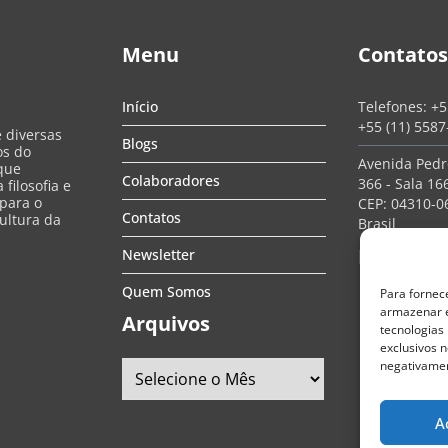
Menu
Contatos
Início
Telefones:
+5
+55 (11) 558
e diversas
Blogs
os do
Avenida Pedro
que
Colaboradores
366 - Sala 166
filosofia e
 para o
CEP: 04310-06
Contatos
ultura da
Brasil
Redes So
Newsletter
Quem Somos
Para fornec
armazenar e
Arquivos
tecnologias
exclusivos n
negativamen
A