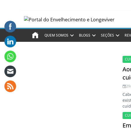
QUEM SOMOS
BLOGS
SEÇÕES
REV
CU
Ao
cui
29
Cabe
exis
cuid
ouvi
CU
cui
res
Em