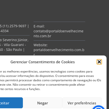
5 (11) 2579-9697
|
E-mail:
7-4334
contato@portaldoenvelhecime
nto.com.br
 Severino Júnior,
 - Vila Guarani -
Website:
0 - São Paulo |
portaldoenvelhecimento.com.b
r
ciais
Gerenciar Consentimento de Cookies
er as melhores experiências, usamos tecnologias como cookies para
/ou acessar informações do dispositivo. O consentimento para essas
 nos permitirá processar dados como comportamento de navegação ou IDs
este site. Não consentir ou retirar o consentimento pode afetar
te certos recursos e funções.
ceitar
Negar
Ver preferências