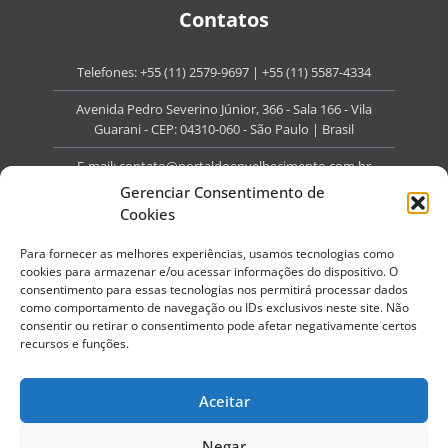
Contatos
Telefones:
+55 (11) 2579-9697
|
+55 (11) 5587-4334
Avenida Pedro Severino Júnior, 366 - Sala 166 - Vila
Guarani - CEP: 04310-060 - São Paulo | Brasil
E-mail:
contato@portaldoenvelhecimento.com.br
Gerenciar Consentimento de
Website:
portaldoenvelhecimento.com.br
Cookies
Redes Sociais
Para fornecer as melhores experiências, usamos tecnologias como
cookies para armazenar e/ou acessar informações do dispositivo. O
consentimento para essas tecnologias nos permitirá processar dados
como comportamento de navegação ou IDs exclusivos neste site. Não
consentir ou retirar o consentimento pode afetar negativamente certos
recursos e funções.
Copyright ©
2026
Portal do Envelhecimento.
Todos os direitos reservados.
Aceitar
Termos de Uso
Política de Privacidade
Negar