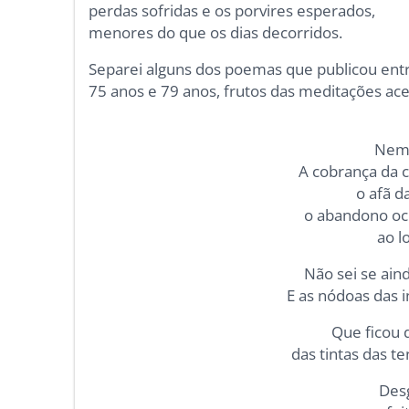
perdas sofridas e os porvires esperados,
menores do que os dias decorridos.
Separei alguns dos poemas que publicou ent
75 anos e 79 anos, frutos das meditações ac
Nem 
A cobrança da c
o afã d
o abandono oc
ao l
Não sei se aind
E as nódoas das in
Que ficou 
das tintas das t
Desg