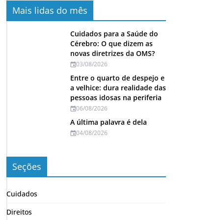
Mais lidas do mês
Cuidados para a Saúde do
Cérebro: O que dizem as
novas diretrizes da OMS?
03/08/2026
Entre o quarto de despejo e
a velhice: dura realidade das
pessoas idosas na periferia
06/08/2026
A última palavra é dela
04/08/2026
Seções
Cuidados
Direitos