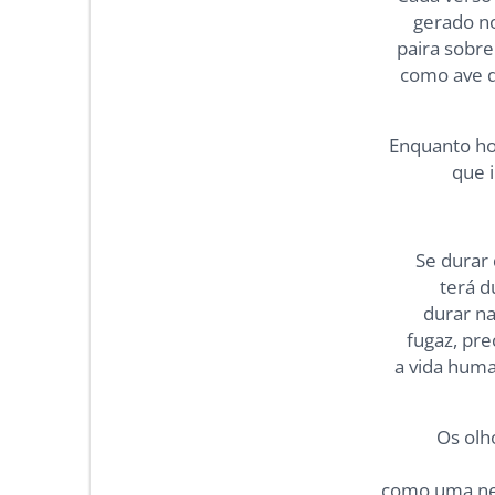
gerado no
paira sobr
como ave q
Enquanto ho
que 
Se durar 
terá 
durar na
fugaz, prec
a vida huma
Os olh
como uma ne