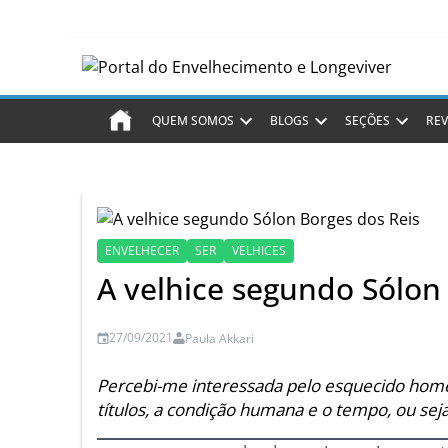
QUEM SOMOS
BLOGS
SEÇÕES
REV
ENVELHECER
SER
VELHICES
A velhice segundo Sólon
27/09/2021
Paula Akkari
Percebi-me interessada pelo esquecido home
títulos, a condição humana e o tempo, ou seja,