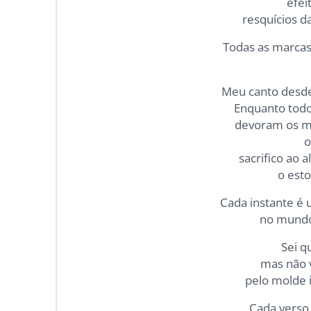
efei
resquícios d
Todas as marcas
Meu canto desde
Enquanto todo
devoram os 
o
sacrifico ao 
o esto
Cada instante é 
no mundo
Sei q
mas não v
pelo molde 
Cada verso 