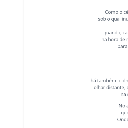
Como o cé
sob o qual in
quando, ca
na hora de 
para
há também o olha
olhar distante,
na 
No 
que
Onde