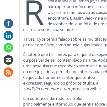
R
eza a lenda que James Joyce e
para apertar a mão que escreveu
Ulysses fez muitas outras coisa
encontram. E assim veio-me a d
desconhecido, que foi o de um po
escreveu sobre sua velhice.
Talvez Joyce tenha falado sobre as multiface
pensar em Sólon como aquele cujas “mãos q
É notório que há limites para o que é desejáv
ou possível de ser contemplado na arte. Apó
uma pesquisa que reconheço ser mais curios
do que julgadora, percebi-me interessada pe
esquecido homem-escritor que tentou
expressar, segundo os próprios títulos, a
condição humana
e o
tempo
na sua velhice.
Em seus anos derradeiros, Sólon
principalmente entornou o que sentia sobre 