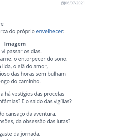
06/07/2021
re
erca do próprio
envelhecer
:
Imagem
vi passar os dias.
arne, o entorpecer do sono,
a lida, o elã do amor,
ioso das horas sem bulham
ongo do caminho.
a há vestígios das procelas,
fâmias? E o saldo das vigílias?
do cansaço da aventura,
ensões, da obsessão das lutas?
aste da jornada,