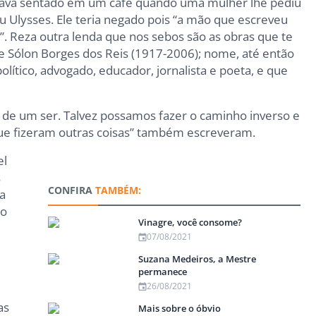
stava sentado em um café quando uma mulher lhe pediu
 Ulysses. Ele teria negado pois “a mão que escreveu
s”. Reza outra lenda que nos sebos são as obras que te
e Sólon Borges dos Reis (1917-2006); nome, até então
lítico, advogado, educador, jornalista e poeta, e que
s de um ser. Talvez possamos fazer o caminho inverso e
ue fizeram outras coisas” também escreveram.
el
s
CONFIRA
TAMBÉM:
a
lo
Vinagre, você consome?
07/08/2021
Suzana Medeiros, a Mestre
permanece
26/08/2021
as
Mais sobre o óbvio