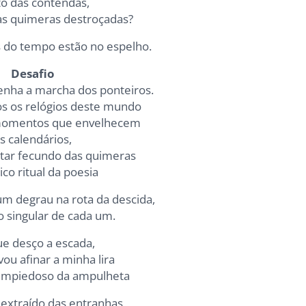
to das contendas,
as quimeras destroçadas?
 do tempo estão no espelho.
Desafio
nha a marcha dos ponteiros.
s os relógios deste mundo
momentos que envelhecem
s calendários,
altar fecundo das quimeras
ico ritual da poesia
um degrau na rota da descida,
 singular de cada um.
ue desço a escada,
ou afinar a minha lira
impiedoso da ampulheta
extraído das entranhas,