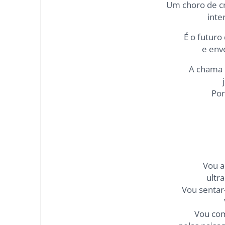
Um choro de cr
inte
É o futuro
e env
A chama 
Por
Vou a
ultr
Vou sentar
Vou com