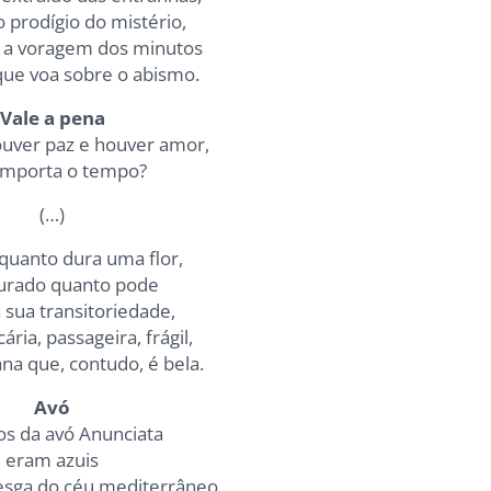
 prodígio do mistério,
e a voragem dos minutos
ue voa sobre o abismo.
Vale a pena
uver paz e houver amor,
importa o tempo?
(…)
quanto dura uma flor,
durado quanto pode
 sua transitoriedade,
ária, passageira, frágil,
na que, contudo, é bela.
Avó
os da avó Anunciata
eram azuis
sga do céu mediterrâneo