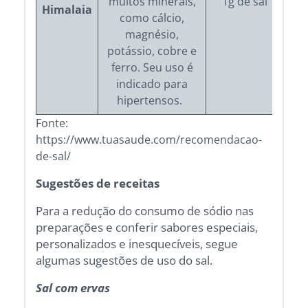
muitos minerais,
1g de sal
Himalaia
como cálcio,
pa
magnésio,
h
potássio, cobre e
ins
ferro. Seu uso é
indicado para
hipertensos.
Fonte:
https://www.tuasaude.com/recomendacao-
de-sal/
Sugestões de receitas
Para a redução do consumo de sódio nas
preparações e conferir sabores especiais,
personalizados e inesquecíveis, segue
algumas sugestões de uso do sal.
Sal com ervas