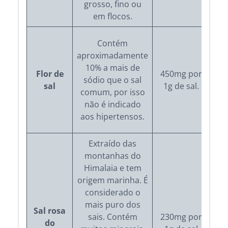
grosso, fino ou
em flocos.
Contém
aproximadamente
g
10% a mais de
Flor de
450mg por
sódio que o sal
sal
1g de sal.
cr
comum, por isso
se
não é indicado
aos hipertensos.
Extraído das
montanhas do
Himalaia e tem
Pre
origem marinha. É
a
considerado o
mais puro dos
Sal rosa
Ta
sais. Contém
230mg por
do