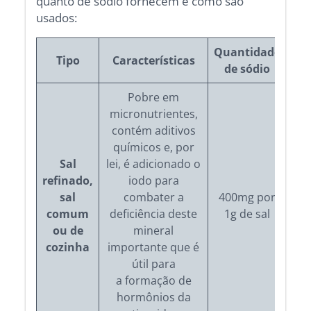
quanto de sódio fornecem e como são
usados:
Quantidade
Tipo
Características
de sódio
Pobre em
micronutrientes,
contém aditivos
co
químicos e, por
te
Sal
lei, é adicionado o
refinado,
iodo para
f
sal
combater a
400mg por
comum
deficiência deste
1g de sal
ou de
mineral
cozinha
importante que é
al
útil para
co
a formação de
hormônios da