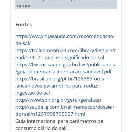
menos.
Fonte
s
https://www.tuasaude.com/recomendacao-
de-sal/
https://treinamento24.com/library/lecture/r
ead/134171-qual-e-o-significado-do-sal
https://bvsms.saude.gov.br/bvs/publicacoes
/guia_alimentar_alimentacao_saudavel.pdf
https://brasil.un.org/pt-br/126389-oms-
lanca-novos-parametros-para-reduzir-
ingestao-de-sal
http://www.sbh.org.br/geral/geral.asp
http://saude.ig.com.br/alimentacao/dossie+
do+sal/n1237998795957.html
Guia internacional para parâmetros de
consumo diário do sal: