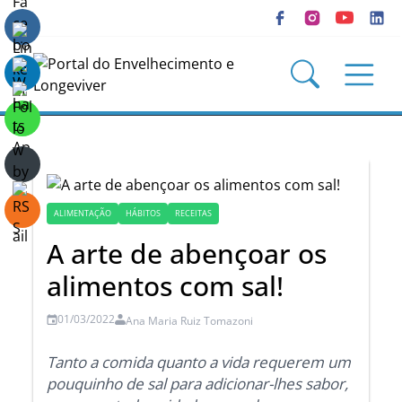
QUEM SOMOS
BLOGS
SEÇÕES
REVISTAS
ALIMENTAÇÃO
HÁBITOS
RECEITAS
A arte de abençoar os
CURSOS
alimentos com sal!
LIVROS
01/03/2022
Ana Maria Ruiz Tomazoni
CONGRESSO
Tanto a comida quanto a vida requerem um
pouquinho de sal para adicionar-lhes sabor,