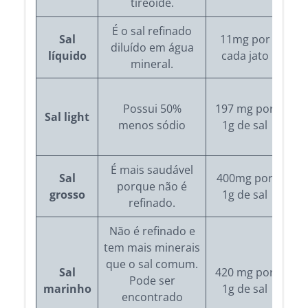
tireoide.
É o sal refinado
Sal
11mg por
diluído em água
líquido
cada jato
te
mineral.
Possui 50%
197 mg por
te
Sal light
menos sódio
1g de sal
p
pa
É mais saudável
Sal
400mg por
Id
porque não é
grosso
1g de sal
d
refinado.
Não é refinado e
tem mais minerais
que o sal comum.
Sal
420 mg por
Pode ser
marinho
1g de sal
encontrado
tem