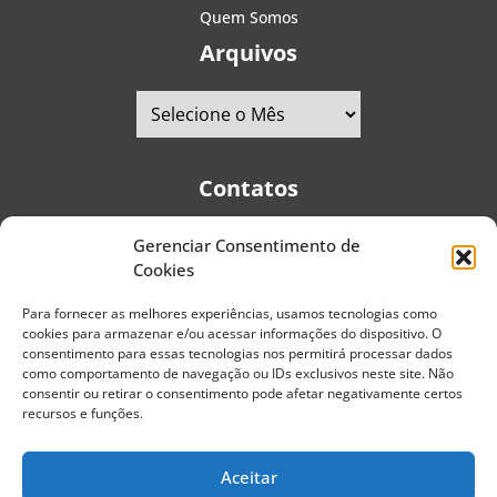
Quem Somos
Arquivos
Contatos
Gerenciar Consentimento de
Telefones:
+55 (11) 2579-9697
|
+55 (11) 5587-4334
Cookies
Avenida Pedro Severino Júnior, 366 - Sala 166 - Vila
Guarani - CEP: 04310-060 - São Paulo | Brasil
Para fornecer as melhores experiências, usamos tecnologias como
cookies para armazenar e/ou acessar informações do dispositivo. O
E-mail:
contato@portaldoenvelhecimento.com.br
consentimento para essas tecnologias nos permitirá processar dados
como comportamento de navegação ou IDs exclusivos neste site. Não
Website:
portaldoenvelhecimento.com.br
consentir ou retirar o consentimento pode afetar negativamente certos
recursos e funções.
Redes Sociais
Aceitar