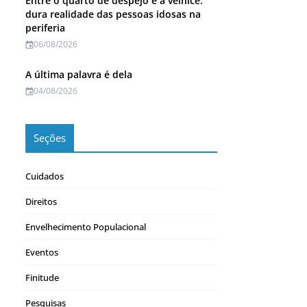
Entre o quarto de despejo e a velhice:
dura realidade das pessoas idosas na
periferia
06/08/2026
A última palavra é dela
04/08/2026
Seções
Cuidados
Direitos
Envelhecimento Populacional
Eventos
Finitude
Pesquisas