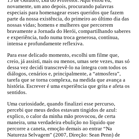
15 de Outubro, Dia do Professor. Aqui estou eu,
novamente, um ano depois, procurando palavras
especiais para homenagear esses queridos que fazem
parte da nossa existência, do primeiro ao último dia das
nossas vidas; homens e mulheres que percorrem
bravamente a Jornada do Herói, compartilhando saberes
e experiência, tudo numa troca generosa, contínua,
intensa e profundamente reflexiva.
Para esse delicado momento, escolhi um filme que,
creio, já assisti, mais ou menos, umas sete vezes, mas só
dessa vez decidi transcrevê-lo na íntegra com todos os
diálogos, cenários e, principalmente, a “atmosfera”,
tarefa que se torna complexa, na medida que avança a
história. Escrever é uma experiência que grita e afeta os
sentidos.
Uma curiosidade, quando finalizei esse percurso,
percebi que meus dedos estavam tingidos de azul:
explico, o calor da minha mão provocou, de certa
maneira, uma verdadeira ebulição no líquido que
percorre a caneta, emoção demais ao entrar “Na
Natureza Selvagem” (2007, Direção: Sean Penn) de