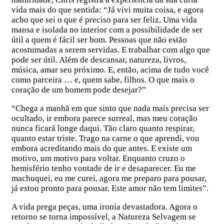
vida mais do que sentida: “Já vivi muita coisa, e agora
acho que sei o que é preciso para ser feliz. Uma vida
mansa e isolada no interior com a possibilidade de ser
útil a quem é fácil ser bom. Pessoas que não estão
acostumadas a serem servidas. E trabalhar com algo que
pode ser útil. Além de descansar, natureza, livros,
música, amar seu próximo. E, então, acima de tudo você
como parceira … e, quem sabe, filhos. O que mais o
coração de um homem pode desejar?”
“Chega a manhã em que sinto que nada mais precisa ser
ocultado, ir embora parece surreal, mas meu coração
nunca ficará longe daqui. Tão claro quanto respirar,
quanto estar triste. Trago na carne o que aprendi, vou
embora acreditando mais do que antes. E existe um
motivo, um motivo para voltar. Enquanto cruzo o
hemisfério tenho vontade de ir e desaparecer. Eu me
machuquei, eu me curei, agora me preparo para pousar,
já estou pronto para pousar. Este amor não tem limites”.
A vida prega peças, uma ironia devastadora. Agora o
retorno se torna impossível, a Natureza Selvagem se