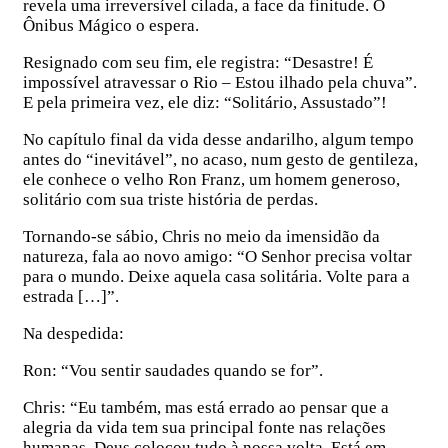
revela uma irreversível cilada, a face da finitude. O
Ônibus Mágico o espera.
Resignado com seu fim, ele registra: “Desastre! É
impossível atravessar o Rio – Estou ilhado pela chuva”.
E pela primeira vez, ele diz: “Solitário, Assustado”!
No capítulo final da vida desse andarilho, algum tempo
antes do “inevitável”, no acaso, num gesto de gentileza,
ele conhece o velho Ron Franz, um homem generoso,
solitário com sua triste história de perdas.
Tornando-se sábio, Chris no meio da imensidão da
natureza, fala ao novo amigo: “O Senhor precisa voltar
para o mundo. Deixe aquela casa solitária. Volte para a
estrada […]”.
Na despedida:
Ron: “Vou sentir saudades quando se for”.
Chris: “Eu também, mas está errado ao pensar que a
alegria da vida tem sua principal fonte nas relações
humanas. Deus colocou tudo à nossa volta. Está em