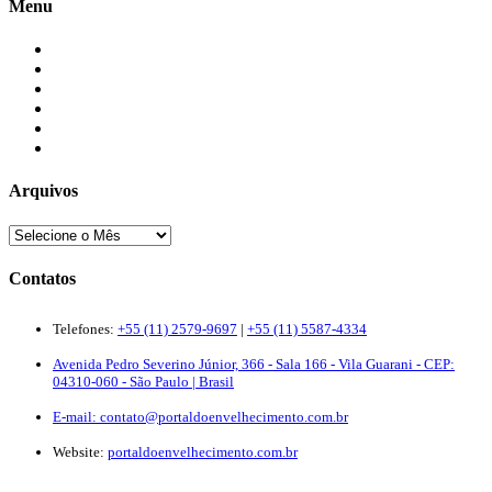
Menu
Início
Blogs
Colaboradores
Contatos
Newsletter
Quem Somos
Arquivos
Contatos
Telefones:
+55 (11) 2579-9697
|
+55 (11) 5587-4334
Avenida Pedro Severino Júnior, 366 - Sala 166 - Vila Guarani - CEP:
04310-060 - São Paulo | Brasil
E-mail:
contato@portaldoenvelhecimento.com.br
Website:
portaldoenvelhecimento.com.br