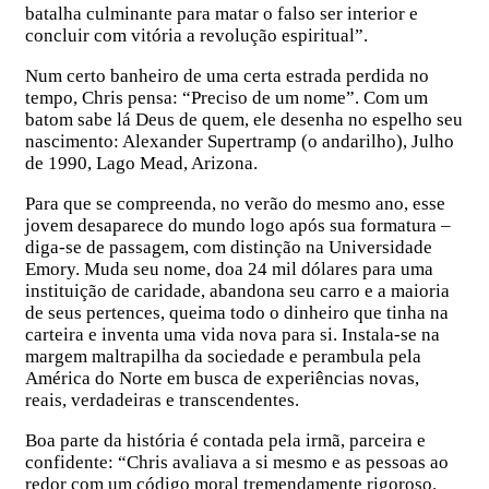
batalha culminante para matar o falso ser interior e
concluir com vitória a revolução espiritual”.
Num certo banheiro de uma certa estrada perdida no
tempo, Chris pensa: “Preciso de um nome”. Com um
batom sabe lá Deus de quem, ele desenha no espelho seu
nascimento: Alexander Supertramp (o andarilho), Julho
de 1990, Lago Mead, Arizona.
Para que se compreenda, no verão do mesmo ano, esse
jovem desaparece do mundo logo após sua formatura –
diga-se de passagem, com distinção na Universidade
Emory. Muda seu nome, doa 24 mil dólares para uma
instituição de caridade, abandona seu carro e a maioria
de seus pertences, queima todo o dinheiro que tinha na
carteira e inventa uma vida nova para si. Instala-se na
margem maltrapilha da sociedade e perambula pela
América do Norte em busca de experiências novas,
reais, verdadeiras e transcendentes.
Boa parte da história é contada pela irmã, parceira e
confidente: “Chris avaliava a si mesmo e as pessoas ao
redor com um código moral tremendamente rigoroso.