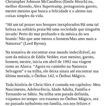
Christopher Johnson McCandless (Emile Hirsch) ou,
melhor dizendo, Alex Supertramp, protagonista garoto,
mestre menino que busca a felicidade e o alento nas
coisas simples da vida.
“Há um tal prazer nos bosques inexplorados/Há uma tal
beleza na solitária praia/Há uma sociedade que ninguém
invade/ Perto do mar profundo e da música do seu
bramir/ Não que ame menos o homem/Mas amo mais a
Natureza” (Lord Byron).
Na tentativa de encontrar esse mundo indecifrável, ao
som da música de Eddie Vedder, esse menino, garoto,
homem, mestre, inicia em abril de 1992 sua viagem
rumo ao Alasca. “Agora eu caminho na Natureza
Selvagem” e na trilha, ele deixa sinais até encontrar sua
última morada, o Ônibus 142, o Ônibus Mágico.
Toda história de Chris/Alex é contada em capítulos: Meu
Nascimento, Adolescência, Idade Adulta, Família e
Tornando-se Sábio. Na trilha sem parada definida,
viajamos no tempo: ora estamos no Ônibus Mágico, ora
no passado turbulento em família, ora nos felizes e