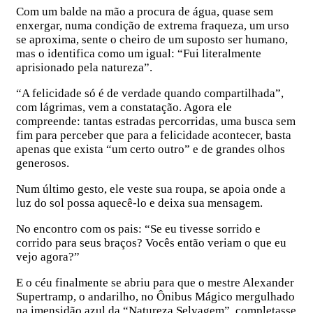
Com um balde na mão a procura de água, quase sem
enxergar, numa condição de extrema fraqueza, um urso
se aproxima, sente o cheiro de um suposto ser humano,
mas o identifica como um igual: “Fui literalmente
aprisionado pela natureza”.
“A felicidade só é de verdade quando compartilhada”,
com lágrimas, vem a constatação. Agora ele
compreende: tantas estradas percorridas, uma busca sem
fim para perceber que para a felicidade acontecer, basta
apenas que exista “um certo outro” e de grandes olhos
generosos.
Num último gesto, ele veste sua roupa, se apoia onde a
luz do sol possa aquecê-lo e deixa sua mensagem.
No encontro com os pais: “Se eu tivesse sorrido e
corrido para seus braços? Vocês então veriam o que eu
vejo agora?”
E o céu finalmente se abriu para que o mestre Alexander
Supertramp, o andarilho, no Ônibus Mágico mergulhado
na imensidão azul da “Natureza Selvagem”, completasse