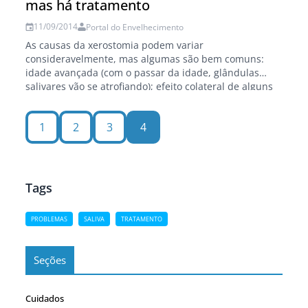
mas há tratamento
11/09/2014
Portal do Envelhecimento
As causas da xerostomia podem variar
consideravelmente, mas algumas são bem comuns:
idade avançada (com o passar da idade, glândulas
salivares vão se atrofiando); efeito colateral de alguns
medicamentos, tais como anti-hipertensivos,
antidepressivos, tranqüilizantes, anti-histamínicos e
1
2
3
4
anticolinérgicos; Hábitos e vícios, como o alcoolismo e a
ingestão de alimentos ricos em cafeína; Portal do
Envelhecimento Síndrome…
Tags
PROBLEMAS
SALIVA
TRATAMENTO
Seções
Cuidados