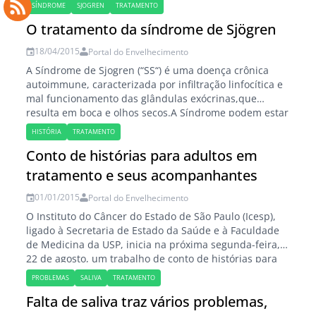
mais importante desafio hoje é incrementar a
SÍNDROME
SJOGREN
TRATAMENTO
qualidade de vida dos idosos, e a saúde bucal parece
O tratamento da síndrome de Sjögren
ter importante papel no bem-estar…
18/04/2015
Portal do Envelhecimento
A Síndrome de Sjogren (“SS“) é uma doença crônica
autoimmune, caracterizada por infiltração linfocítica e
mal funcionamento das glândulas exócrinas,que
resulta em boca e olhos secos.A Síndrome podem estar
presente tanto sozinha (SS Primária) como em um
HISTÓRIA
TRATAMENTO
contexto de uma doença do tecido conjuntivo de base
Conto de histórias para adultos em
(SS secundária). Características sistêmicas, resultando
em envolvimento cutâneo, respiratório,…
tratamento e seus acompanhantes
01/01/2015
Portal do Envelhecimento
O Instituto do Câncer do Estado de São Paulo (Icesp),
ligado à Secretaria de Estado da Saúde e à Faculdade
de Medicina da USP, inicia na próxima segunda-feira,
22 de agosto, um trabalho de conto de histórias para
adultos em tratamento na unidade e seus
PROBLEMAS
SALIVA
TRATAMENTO
acompanhantes. Idealizado pelo Serviço de Hotelaria e
Falta de saliva traz vários problemas,
Hospitalidade do Icesp,…