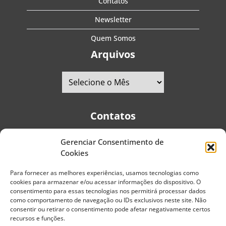
Contatos
Newsletter
Quem Somos
Arquivos
Contatos
Gerenciar Consentimento de
Telefones:
+55 (11) 2579-9697
|
+55 (11) 5587-4334
Cookies
Avenida Pedro Severino Júnior, 366 - Sala 166 - Vila
Guarani - CEP: 04310-060 - São Paulo | Brasil
Para fornecer as melhores experiências, usamos tecnologias como
cookies para armazenar e/ou acessar informações do dispositivo. O
E-mail:
contato@portaldoenvelhecimento.com.br
consentimento para essas tecnologias nos permitirá processar dados
como comportamento de navegação ou IDs exclusivos neste site. Não
Website:
portaldoenvelhecimento.com.br
consentir ou retirar o consentimento pode afetar negativamente certos
recursos e funções.
Redes Sociais