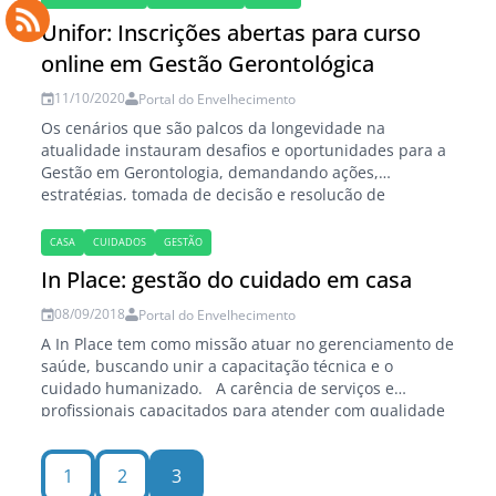
de 2003, traz um capítulo escrito por Alcides Redondo
Unifor: Inscrições abertas para curso
Rodrigues, onde é abordado o papel das…
online em Gestão Gerontológica
11/10/2020
Portal do Envelhecimento
Os cenários que são palcos da longevidade na
atualidade instauram desafios e oportunidades para a
Gestão em Gerontologia, demandando ações,
estratégias, tomada de decisão e resolução de
problemas, necessitando, portanto, coadunar
conhecimentos de diversas áreas da gestão. Em 2030 o
CASA
CUIDADOS
GESTÃO
Brasil será o quinto país em população idosa no
In Place: gestão do cuidado em casa
mundo. O que exige uma preparação…
08/09/2018
Portal do Envelhecimento
A In Place tem como missão atuar no gerenciamento de
saúde, buscando unir a capacitação técnica e o
cuidado humanizado. A carência de serviços e
profissionais capacitados para atender com qualidade
e dignidade a população idosa levou à criação da In
Place - Saúde em Casa, no Rio Grande do Sul. A
1
2
3
empresa foi criada…