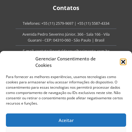
Contatos
Telefones:
+55 (11) 2579-9697
|
+55 (11) 5587-4334
Avenida Pedro Severino Júnior, 366 - Sala 166 - Vila
Guarani - CEP: 04310-060 - São Paulo | Brasil
E-mail:
contato@portaldoenvelhecimento.com.br
Gerenciar Consentimento de
Website:
portaldoenvelhecimento.com.br
Cookies
Redes Sociais
Para fornecer as melhores experiências, usamos tecnologias como
cookies para armazenar e/ou acessar informações do dispositivo. O
consentimento para essas tecnologias nos permitirá processar dados
como comportamento de navegação ou IDs exclusivos neste site. Não
consentir ou retirar o consentimento pode afetar negativamente certos
recursos e funções.
Copyright ©
2026
Portal do Envelhecimento.
Todos os direitos reservados.
Aceitar
Termos de Uso
Política de Privacidade