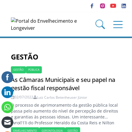
GESTÃO
GESTÃO
PÚBLICA
As Câmaras Municipais e seu papel na
gestão fiscal responsável
02/07/2022
Luiz Carlos Betenheuser Júnior
O processo de aprimoramento da gestão pública local
passa pelo aumento do nível de percepção de direitos
e garantias às pessoas idosas. Um interessante
livro([1]) do Professor Heraldo da Costa Reis e Nilton
Almeida Rocha, “Leituras de administração financeira”,
ENVELHECIMENTO
GERONTOLOGIA
GESTÃO