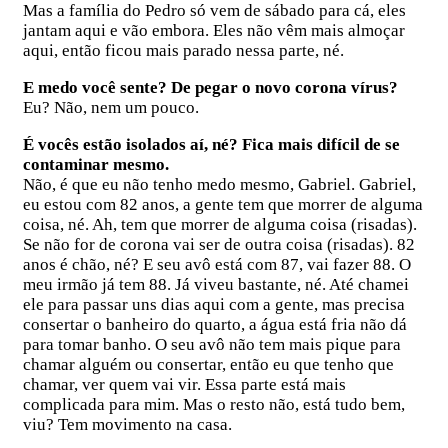
Mas a família do Pedro só vem de sábado para cá, eles
jantam aqui e vão embora. Eles não vêm mais almoçar
aqui, então ficou mais parado nessa parte, né.
E medo você sente? De pegar o novo corona vírus?
Eu? Não, nem um pouco.
É vocês estão isolados aí, né? Fica mais difícil de se
contaminar mesmo.
Não, é que eu não tenho medo mesmo, Gabriel. Gabriel,
eu estou com 82 anos, a gente tem que morrer de alguma
coisa, né. Ah, tem que morrer de alguma coisa (risadas).
Se não for de corona vai ser de outra coisa (risadas). 82
anos é chão, né? E seu avô está com 87, vai fazer 88. O
meu irmão já tem 88. Já viveu bastante, né. Até chamei
ele para passar uns dias aqui com a gente, mas precisa
consertar o banheiro do quarto, a água está fria não dá
para tomar banho. O seu avô não tem mais pique para
chamar alguém ou consertar, então eu que tenho que
chamar, ver quem vai vir. Essa parte está mais
complicada para mim. Mas o resto não, está tudo bem,
viu? Tem movimento na casa.