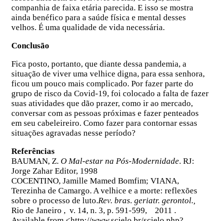
companhia de faixa etária parecida. E isso se mostra
ainda benéfico para a saúde física e mental desses
velhos. É uma qualidade de vida necessária.
Conclusão
Fica posto, portanto, que diante dessa pandemia, a
situação de viver uma velhice digna, para essa senhora,
ficou um pouco mais complicado. Por fazer parte do
grupo de risco da Covid-19, foi colocado a falta de fazer
suas atividades que dão prazer, como ir ao mercado,
conversar com as pessoas próximas e fazer penteados
em seu cabeleireiro. Como fazer para contornar essas
situações agravadas nesse período?
Referências
BAUMAN, Z.
O Mal-estar na Pós-Modernidade
. RJ:
Jorge Zahar Editor, 1998
COCENTINO, Jamille Mamed Bomfim; VIANA,
Terezinha de Camargo. A velhice e a morte: reflexões
sobre o processo de luto.
Rev. bras. geriatr. gerontol.,
Rio de Janeiro , v. 14, n. 3, p. 591-599, 2011 .
Available from <http://www.scielo.br/scielo.php?