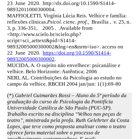
23 June 2020. http://dx.doi.org/10.1590/S1414-
98932011000300004.
MAFFIOLETTI, Virgínia Lúcia Reis. Velhice e família:
reflexões clínicas.
Psicol. cienc. prof.,
Brasília , v. 25, n.
3, p. 336-351, 2005 . Available from
<http://www.scielo.br/scielo.php?
script=sci_arttext&pid=S1414-
98932005000300002&lng=en&nrm=iso>. access on
22 June 2020.
https://doi.org/10.1590/S1414-
98932005000300002
.
MUCIDA, A. O sujeito não envelhece: psicanálise e
velhice. Belo Horizonte: Autêntica; 2006
NERI, AL. Contribuições da Psicologia ao estudo no
campo da velhice. RBCEH 2004 jan/jun: 1(1):69-80
(*)
Gabriel Guimarães Rossi – Aluno do 5º período da
graduação do curso de Psicologia da Pontifícia
Universidade Católica de São Paulo (PUC-SP).
Trabalho escrito na disciplina “Velhos nas peças de
teatro”, ministrada pela profa. Ruth Gelehrter da Costa
Lopes, que teve como proposta analisar como o teatro
oferece farto material sobre o processo de
envelhecimento contemporâneo. E-mail: