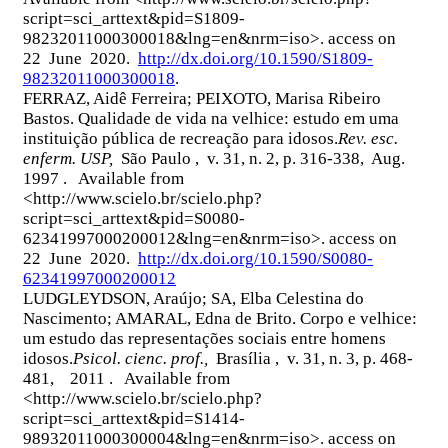
script=sci_arttext&pid=S1809-
98232011000300018&lng=en&nrm=iso>. access on
22 June 2020.
http://dx.doi.org/10.1590/S1809-
98232011000300018
.
FERRAZ, Aidê Ferreira; PEIXOTO, Marisa Ribeiro
Bastos. Qualidade de vida na velhice: estudo em uma
instituição pública de recreação para idosos.
Rev. esc.
enferm. USP,
São Paulo , v. 31, n. 2, p. 316-338, Aug.
1997 . Available from
<http://www.scielo.br/scielo.php?
script=sci_arttext&pid=S0080-
62341997000200012&lng=en&nrm=iso>. access on
22 June 2020.
http://dx.doi.org/10.1590/S0080-
62341997000200012
LUDGLEYDSON, Araújo; SA, Elba Celestina do
Nascimento; AMARAL, Edna de Brito. Corpo e velhice:
um estudo das representações sociais entre homens
idosos.
Psicol. cienc. prof.,
Brasília , v. 31, n. 3, p. 468-
481, 2011 . Available from
<http://www.scielo.br/scielo.php?
script=sci_arttext&pid=S1414-
98932011000300004&lng=en&nrm=iso>. access on