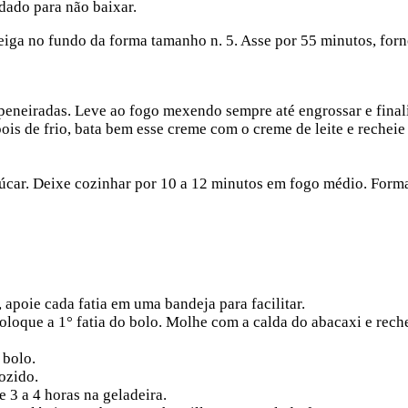
dado para não baixar.
eiga no fundo da forma tamanho n. 5. Asse por 55 minutos, for
 peneiradas. Leve ao fogo mexendo sempre até engrossar e final
ois de frio, bata bem esse creme com o creme de leite e recheie
çúcar. Deixe cozinhar por 10 a 12 minutos em fogo médio. For
, apoie cada fatia em uma bandeja para facilitar.
Coloque a 1° fatia do bolo. Molhe com a calda do abacaxi e rech
 bolo.
ozido.
 3 a 4 horas na geladeira.