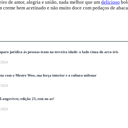
eiro de amor, alegria e união, nada melhor que um
delicioso
bol
om creme bem acetinado e não muito doce com pedaços de abacax
paro jurídico às pessoas trans na terceira idade: o lado cinza do arco-íris
7/2024
sta com o Mestre Woo, sua força interior e a cultura milenar
7/2024
 Longeviver, edição 23, está no ar!
7/2024