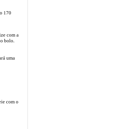
no 170
ize com a
 o bolo.
mará uma
eie com o