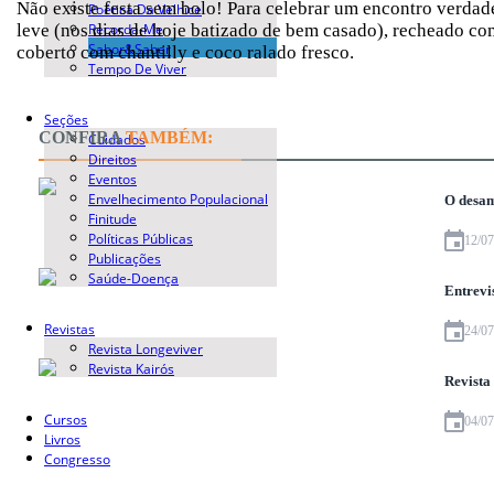
Não existe festa sem bolo! Para celebrar um encontro verdad
Poética Da Velhice
Recorda-Me
leve (nos dias de hoje batizado de bem casado), recheado c
Sabor&Saber
coberto com chantilly e coco ralado fresco.
Tempo De Viver
Seções
CONFIRA
TAMBÉM:
Cuidados
Direitos
Eventos
Envelhecimento Populacional
O desam
Finitude
Políticas Públicas
12/0
Publicações
Saúde-Doença
Entrevi
Revistas
24/0
Revista Longeviver
Revista Kairós
Revista
Cursos
04/0
Livros
Congresso