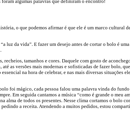
 foram algumas palavras que definiram o encontro!
stória, o que podemos afirmar é que ele é um marco cultural d
“a luz da vida”. E fazer um desejo antes de cortar o bolo é uma
s.
s, recheios, tamanhos e cores. Daquele com gosto de aconcheg
, até as versões mais modernas e sofisticadas de fazer bolo, q
 essencial na hora de celebrar, e nas mais diversas situações el
bolo foi mágico, cada pessoa falou uma palavra vinda do fundo
 sempre. Em seguida cantamos a música “como é grande o meu a
a alma de todos os presentes. Nesse clima cortamos o bolo co
 pedindo a receita. Atendendo a muitos pedidos, estou compart