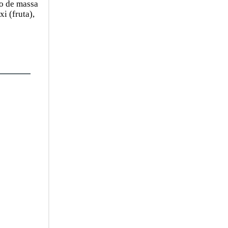
o de massa
i (fruta),