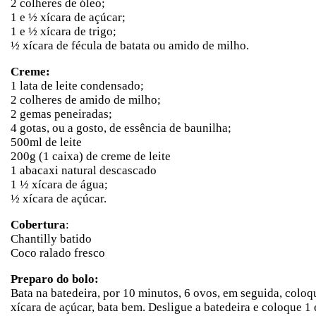
2 colheres de óleo;
1 e ½ xícara de açúcar;
1 e ½ xícara de trigo;
½ xícara de fécula de batata ou amido de milho.
Creme:
1 lata de leite condensado;
2 colheres de amido de milho;
2 gemas peneiradas;
4 gotas, ou a gosto, de essência de baunilha;
500ml de leite
200g (1 caixa) de creme de leite
1 abacaxi natural descascado
1 ½ xícara de água;
½ xícara de açúcar.
Cobertura
:
Chantilly batido
Coco ralado fresco
Preparo do bolo:
Bata na batedeira, por 10 minutos, 6 ovos, em seguida, coloq
xícara de açúcar, bata bem. Desligue a batedeira e coloque 1 e