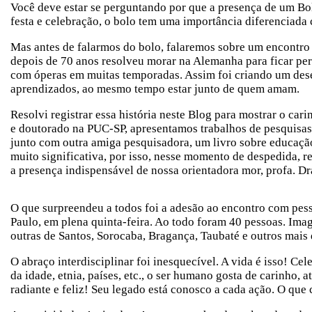
Você deve estar se perguntando por que a presença de um B
festa e celebração, o bolo tem uma importância diferenciada
Mas antes de falarmos do bolo, falaremos sobre um encontro
depois de 70 anos resolveu morar na Alemanha para ficar pert
com óperas em muitas temporadas. Assim foi criando um desej
aprendizados, ao mesmo tempo estar junto de quem amam.
Resolvi registrar essa história neste Blog para mostrar o ca
e doutorado na PUC-SP, apresentamos trabalhos de pesquisas
junto com outra amiga pesquisadora, um livro sobre educaçã
muito significativa, por isso, nesse momento de despedida, 
a presença indispensável de nossa orientadora mor, profa. Dr
O que surpreendeu a todos foi a adesão ao encontro com pess
Paulo, em plena quinta-feira. Ao todo foram 40 pessoas. Im
outras de Santos, Sorocaba, Bragança, Taubaté e outros mais
O abraço interdisciplinar foi inesquecível. A vida é isso! Ce
da idade, etnia, países, etc., o ser humano gosta de carinho,
radiante e feliz! Seu legado está conosco a cada ação. O que