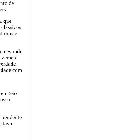
nto de
eis.
a, que
 clássicos
lturas e
no mestrado
revemos,
verdade
sidade com
” em São
rosso,
dependente
estava