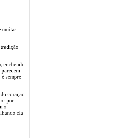
e muitas
 tradição
o, enchendo
ue parecem
e é sempre
 do coração
mor por
m o
ilhando ela