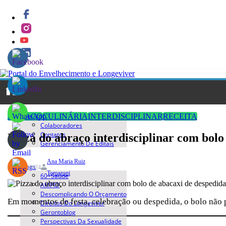
Quem Somos
ABRAÇO
CULINÁRIA
INTERDISCIPLINAR
RECEITA
Colaboradores
Contatos
Pizza do abraço interdisciplinar com bolo
Gerenciamento De Editais
Ana Maria Ruiz
Blogs
06/10/2024
Tomazoni
60+saúde
AMPID
Descomplicando O Orçamento
Em momentos de festa, celebração ou despedida, o bolo não p
Direitos Do Longeviver
Gerontoblog
Perspectivas Da Sexualidade