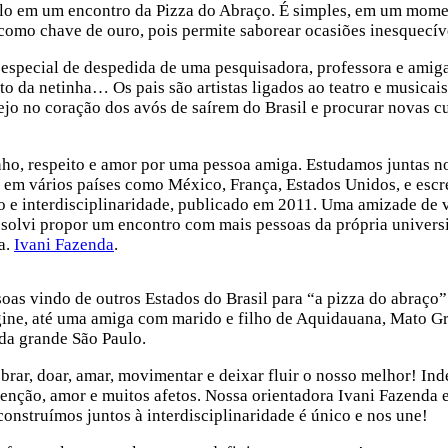
olo em um encontro da Pizza do Abraço. É simples, em um mome
 como chave de ouro, pois permite saborear ocasiões inesquecív
 especial de despedida de uma pesquisadora, professora e amig
o da netinha… Os pais são artistas ligados ao teatro e musicais
o no coração dos avós de saírem do Brasil e procurar novas cu
rinho, respeito e amor por uma pessoa amiga. Estudamos juntas 
 em vários países como México, França, Estados Unidos, e esc
o e interdisciplinaridade, publicado em 2011. Uma amizade de 
resolvi propor um encontro com mais pessoas da própria univer
a.
Ivani Fazenda
.
oas vindo de outros Estados do Brasil para “a pizza do abraço
agine, até uma amiga com marido e filho de Aquidauana, Mato G
 da grande São Paulo.
lebrar, doar, amar, movimentar e deixar fluir o nosso melhor! In
 atenção, amor e muitos afetos. Nossa orientadora Ivani Fazenda 
 construímos juntos à interdisciplinaridade é único e nos une!