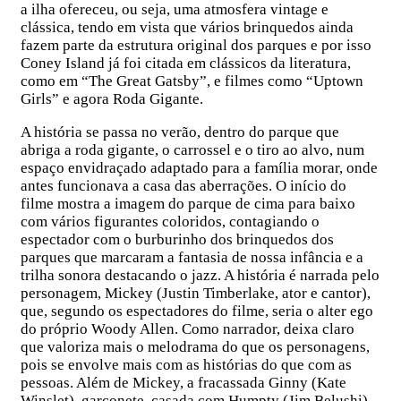
a ilha ofereceu, ou seja, uma atmosfera vintage e
clássica, tendo em vista que vários brinquedos ainda
fazem parte da estrutura original dos parques e por isso
Coney Island já foi citada em clássicos da literatura,
como em “The Great Gatsby”, e filmes como “Uptown
Girls” e agora Roda Gigante.
A história se passa no verão, dentro do parque que
abriga a roda gigante, o carrossel e o tiro ao alvo, num
espaço envidraçado adaptado para a família morar, onde
antes funcionava a casa das aberrações. O início do
filme mostra a imagem do parque de cima para baixo
com vários figurantes coloridos, contagiando o
espectador com o burburinho dos brinquedos dos
parques que marcaram a fantasia de nossa infância e a
trilha sonora destacando o jazz. A história é narrada pelo
personagem, Mickey (Justin Timberlake, ator e cantor),
que, segundo os espectadores do filme, seria o alter ego
do próprio Woody Allen. Como narrador, deixa claro
que valoriza mais o melodrama do que os personagens,
pois se envolve mais com as histórias do que com as
pessoas. Além de Mickey, a fracassada Ginny (Kate
Winslet), garçonete, casada com Humpty (Jim Belushi),