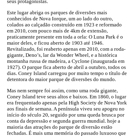
seus protagonistas.
Este lugar abriga os parques de diversões mais
conhecidos de Nova Iorque, um ao lado do outro,
colados ao calçadão construído em 1923 e reformado
em 2010, com pouco mais de 4km de extensão,
praticamente presente em toda a orla: O Luna Park é o
maior deles, e ficou aberto de 1903 até 1946.
Revitalizado, foi reaberto apenas em 2010, com a roda-
gigante, Deno’s, lar da Wonder Wheel, e a histórica
montanha russa de madeira, a Cyclone (inaugurada em
1927). O parque fica aberto de abril a outubro, todos os
dias. Coney Island carregou por muito tempo o título de
detentora do maior parque de diversões do mundo.
Mas nem sempre foi assim, como uma roda gigante,
Coney Island teve seus altos e baixos. Em 1860, o lugar
era frequentado apenas pela High Society de Nova York
aos finais de semana. A península viveu seu apogeu no
início do século 20, seguido por uma queda brusca por
conta da depressão e segunda guerra mundial. hoje a
maioria das atrações do parque de diversão estão
fechadas. É mais uma memória do passado luxuoso que