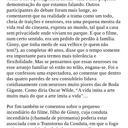
demonstração do que estamos falando. Outros
participantes do debate foram mais longe, ao
comentarem que na realidade a trama como um todo,
cheia de traições e neuroses, era uma pequena mostra da
vida real do cineasta, exposta ao mundo, tal qual a casa
sem privacidade onde viviam no parque. E que o filme,
num certo sentido, era um pedido de perdão à família.
Ginny, que tinha medo de sua velhice (e quem não
tem?), ao completar 40 anos, disse que o tempo somente
era importante para termos mais tolerância e
flexibilidade. Mas se pensarmos que essas neuroses ou
esse arranjo familiar só estão no telão, engana-se. Foi o
que confessou uma espectadora, ao comentar que dentro
das quatro paredes de seu consultório lidava
cotidianamente com neuroses muito piores das de Roda
Gigante. Como diria Oscar Wilde, “A vida imita a arte
muito mais do que a arte imita a vida”…
Por fim também se comentou sobre o pequeno
incendiário do filme, filho de Ginny, cuja conduta
incendiária (chamada de piromania) poderia estar
associada com o Transtorno da Conduta, em que o fogo