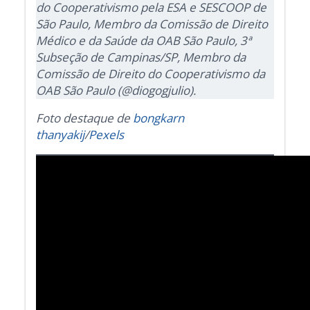
do Cooperativismo pela ESA e SESCOOP de
São Paulo, Membro da Comissão de Direito
Médico e da Saúde da OAB São Paulo, 3ª
Subseção de Campinas/SP, Membro da
Comissão de Direito do Cooperativismo da
OAB São Paulo (@diogogjulio).
Foto destaque de
bongkarn
thanyakij
/
Pexels