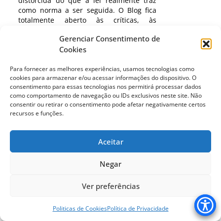
distorcida do que a lei realmente traz
como norma a ser seguida. O Blog fica
totalmente aberto às críticas, às
sugestões ou às dúvidas, sempre
Gerenciar Consentimento de
almejando aclarar de maneira cada vez
Cookies
mais satisfatória os temas por ele
abordados.
Para fornecer as melhores experiências, usamos tecnologias como
cookies para armazenar e/ou acessar informações do dispositivo. O
Mais lidas do mês
consentimento para essas tecnologias nos permitirá processar dados
como comportamento de navegação ou IDs exclusivos neste site. Não
consentir ou retirar o consentimento pode afetar negativamente certos
recursos e funções.
Cuidados para a Saúde do Cérebro: O
que dizem as novas diretrizes da OMS?
03/08/2026
Aceitar
A última palavra é dela
Negar
04/08/2026
Ver preferências
Letramento digital da pessoa idosa, uma
questão de cidadania
Politicas de Cookies
Política de Privacidade
05/08/2026