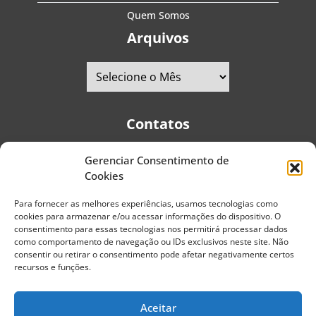
Quem Somos
Arquivos
Contatos
Gerenciar Consentimento de
Telefones:
+55 (11) 2579-9697
|
+55 (11) 5587-4334
Cookies
Avenida Pedro Severino Júnior, 366 - Sala 166 - Vila
Guarani - CEP: 04310-060 - São Paulo | Brasil
Para fornecer as melhores experiências, usamos tecnologias como
cookies para armazenar e/ou acessar informações do dispositivo. O
E-mail:
contato@portaldoenvelhecimento.com.br
consentimento para essas tecnologias nos permitirá processar dados
como comportamento de navegação ou IDs exclusivos neste site. Não
Website:
portaldoenvelhecimento.com.br
consentir ou retirar o consentimento pode afetar negativamente certos
recursos e funções.
Redes Sociais
Aceitar