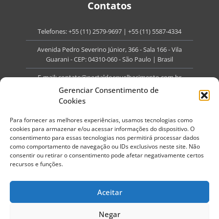
Contatos
Telefones:
+55 (11) 2579-9697
|
+55 (11) 5587-4334
Avenida Pedro Severino Júnior, 366 - Sala 166 - Vila
Guarani - CEP: 04310-060 - São Paulo | Brasil
E-mail:
contato@portaldoenvelhecimento.com.br
Gerenciar Consentimento de
Website:
portaldoenvelhecimento.com.br
Cookies
Redes Sociais
Para fornecer as melhores experiências, usamos tecnologias como
cookies para armazenar e/ou acessar informações do dispositivo. O
consentimento para essas tecnologias nos permitirá processar dados
como comportamento de navegação ou IDs exclusivos neste site. Não
consentir ou retirar o consentimento pode afetar negativamente certos
recursos e funções.
Copyright ©
2026
Portal do Envelhecimento.
Todos os direitos reservados.
Aceitar
Termos de Uso
Política de Privacidade
Negar