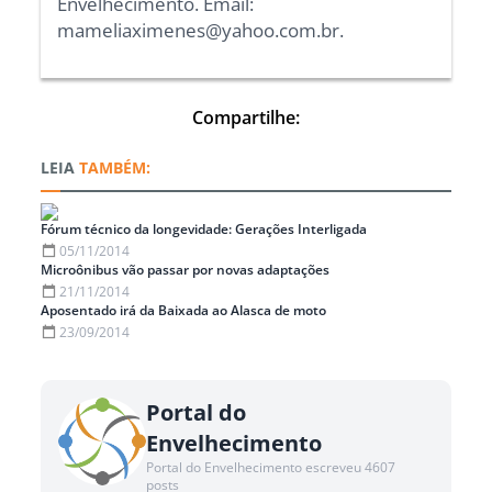
Envelhecimento. Email:
mameliaximenes@yahoo.com.br.
Compartilhe:
TAMBÉM:
Fórum técnico da longevidade: Gerações Interligada
05/11/2014
Microônibus vão passar por novas adaptações
21/11/2014
Aposentado irá da Baixada ao Alasca de moto
23/09/2014
Portal do
Envelhecimento
Portal do Envelhecimento escreveu 4607
posts