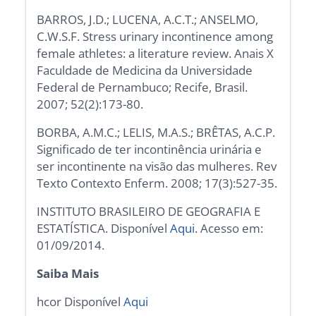
BARROS, J.D.; LUCENA, A.C.T.; ANSELMO,
C.W.S.F. Stress urinary incontinence among
female athletes: a literature review. Anais X
Faculdade de Medicina da Universidade
Federal de Pernambuco; Recife, Brasil.
2007; 52(2):173-80.
BORBA, A.M.C.; LELIS, M.A.S.; BRÊTAS, A.C.P.
Significado de ter incontinência urinária e
ser incontinente na visão das mulheres. Rev
Texto Contexto Enferm. 2008; 17(3):527-35.
INSTITUTO BRASILEIRO DE GEOGRAFIA E
ESTATÍSTICA. Disponível
Aqui
. Acesso em:
01/09/2014.
Saiba Mais
hcor Disponível
Aqui