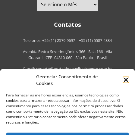
Contatos
Telefones:
+55 (11) 2579-9697
|
+55 (11) 5587-4334
Avenida Pedro Severino Júnior, 366 - Sala 166 - Vila
Guarani - CEP: 04310-060 - São Paulo | Brasil
E-mail:
contato@portaldoenvelhecimento.com.br
Gerenciar Consentimento de
Website:
portaldoenvelhecimento.com.br
Cookies
Redes Sociais
Para fornecer as melhores experiências, usamos tecnologias como
cookies para armazenar e/ou acessar informações do dispositivo. O
consentimento para essas tecnologias nos permitirá processar dados
como comportamento de navegação ou IDs exclusivos neste site. Não
consentir ou retirar o consentimento pode afetar negativamente certos
recursos e funções.
Copyright ©
2026
Portal do Envelhecimento.