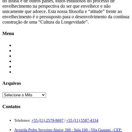
do Brasil e de outros países, todos estudiosos do processo de
envelhecimento na perspectiva do ser que envelhece e não
unicamente que adoece. Esta nossa filosofia e “atitude” frente ao
envelhecimento é o pressuposto para o desenvolvimento da contínua
construção de uma “Cultura da Longevidade”.
Menu
Início
Blogs
Colaboradores
Contatos
Newsletter
Quem Somos
Arquivos
Contatos
Telefones:
+55 (11) 2579-9697
|
+55 (11) 5587-4334
Avenida Pedro Severino Júnior, 366 - Sala 166 - Vila Guarani - CEP: