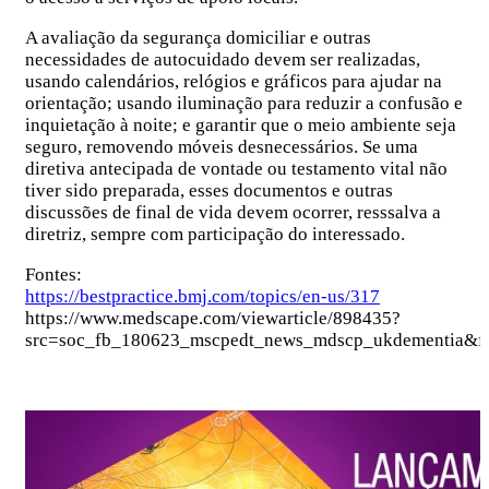
A avaliação da segurança domiciliar e outras
necessidades de autocuidado devem ser realizadas,
usando calendários, relógios e gráficos para ajudar na
orientação; usando iluminação para reduzir a confusão e
inquietação à noite; e garantir que o meio ambiente seja
seguro, removendo móveis desnecessários. Se uma
diretiva antecipada de vontade ou testamento vital não
tiver sido preparada, esses documentos e outras
discussões de final de vida devem ocorrer, resssalva a
diretriz, sempre com participação do interessado.
Fontes:
https://bestpractice.bmj.com/topics/en-us/317
https://www.medscape.com/viewarticle/898435?
src=soc_fb_180623_mscpedt_news_mdscp_ukdementia&f