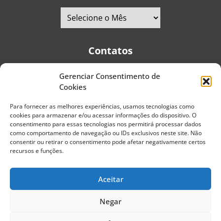
Contatos
Gerenciar Consentimento de
Telefones:
+55 (11) 2579-9697
|
+55 (11) 5587-4334
Cookies
Avenida Pedro Severino Júnior, 366 - Sala 166 - Vila
Guarani - CEP: 04310-060 - São Paulo | Brasil
Para fornecer as melhores experiências, usamos tecnologias como
cookies para armazenar e/ou acessar informações do dispositivo. O
E-mail:
contato@portaldoenvelhecimento.com.br
consentimento para essas tecnologias nos permitirá processar dados
como comportamento de navegação ou IDs exclusivos neste site. Não
Website:
portaldoenvelhecimento.com.br
consentir ou retirar o consentimento pode afetar negativamente certos
recursos e funções.
Redes Sociais
Aceitar
Negar