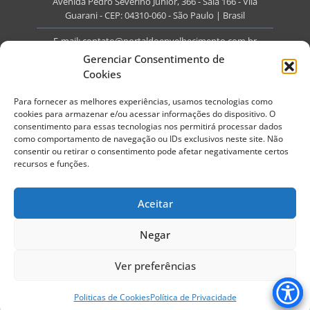
Avenida Pedro Severino Júnior, 366 - Sala 166 - Vila
Guarani - CEP: 04310-060 - São Paulo | Brasil
E-mail:
contato@portaldoenvelhecimento.com.br
Gerenciar Consentimento de
Website:
portaldoenvelhecimento.com.br
Cookies
Redes Sociais
Para fornecer as melhores experiências, usamos tecnologias como
cookies para armazenar e/ou acessar informações do dispositivo. O
consentimento para essas tecnologias nos permitirá processar dados
como comportamento de navegação ou IDs exclusivos neste site. Não
consentir ou retirar o consentimento pode afetar negativamente certos
recursos e funções.
Copyright ©
2026
Portal do Envelhecimento.
Todos os direitos reservados.
Aceitar
Termos de Uso
Política de Privacidade
Negar
Ver preferências
Politicas de Cookies
Política de Privacidade