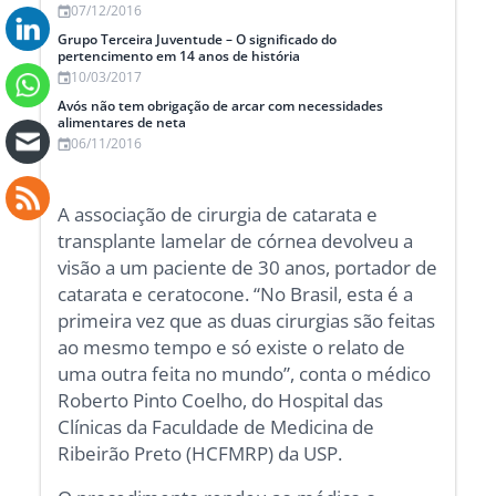
07/12/2016
Grupo Terceira Juventude – O significado do
pertencimento em 14 anos de história
10/03/2017
Avós não tem obrigação de arcar com necessidades
alimentares de neta
06/11/2016
A associação de cirurgia de catarata e
transplante lamelar de córnea devolveu a
visão a um paciente de 30 anos, portador de
catarata e ceratocone. “No Brasil, esta é a
primeira vez que as duas cirurgias são feitas
ao mesmo tempo e só existe o relato de
uma outra feita no mundo”, conta o médico
Roberto Pinto Coelho, do Hospital das
Clínicas da Faculdade de Medicina de
Ribeirão Preto (HCFMRP) da USP.