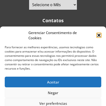
Contatos
Gerenciar Consentimento de
Telefones:
+55 (11) 2579-9697
|
+55 (11) 5587-4334
Cookies
Avenida Pedro Severino Júnior, 366 - Sala 166 - Vila
Guarani - CEP: 04310-060 - São Paulo | Brasil
Para fornecer as melhores experiências, usamos tecnologias como
cookies para armazenar e/ou acessar informações do dispositivo. O
E-mail:
contato@portaldoenvelhecimento.com.br
consentimento para essas tecnologias nos permitirá processar dados
como comportamento de navegação ou IDs exclusivos neste site. Não
Website:
portaldoenvelhecimento.com.br
consentir ou retirar o consentimento pode afetar negativamente certos
recursos e funções.
Redes Sociais
Aceitar
Negar
Copyright ©
2026
Portal do Envelhecimento.
Ver preferências