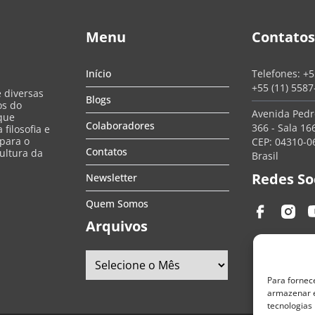
Menu
Contatos
Início
Telefones:
+5
+55 (11) 558
e diversas
Blogs
os do
Avenida Pedro
que
Colaboradores
366 - Sala 166
filosofia e
 para o
CEP: 04310-06
Contatos
ultura da
Brasil
Redes So
Newsletter
Quem Somos
Arquivos
Para fornec
armazenar e
tecnologias