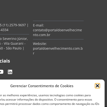
5 (11) 2579-9697
|
E-mail:
7-4334
contato@portaldoenvelhecime
nto.com.br
 Severino Júnior,
 - Vila Guarani -
Website:
0 - São Paulo |
portaldoenvelhecimento.com.b
r
ciais
Gerenciar Consentimento de Cookies
er as melhores experiências, usamos tecnologias como cookies para
/ou acessar informações do dispositivo. O consentimento para essas
 nos permitirá processar dados como comportamento de navegação ou IDs