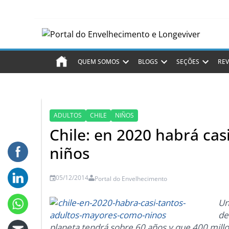
QUEM SOMOS
BLOGS
SEÇÕES
REV
ADULTOS
CHILE
NIÑOS
Chile: en 2020 habrá ca
niños
05/12/2014
Portal do Envelhecimento
Un
de
planeta tendrá sobre 60 años y que 400 mill