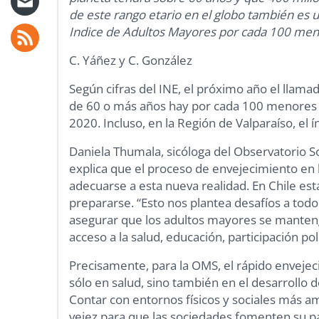
de este rango etario en el globo también es u
Indice de Adultos Mayores por cada 100 meno
C. Yáñez y C. González
Según cifras del INE, el próximo año el llam
de 60 o más años hay por cada 100 menores d
2020. Incluso, en la Región de Valparaíso, el í
Daniela Thumala, sicóloga del Observatorio Soc
explica que el proceso de envejecimiento en l
adecuarse a esta nueva realidad. En Chile es
prepararse. “Esto nos plantea desafíos a todo 
asegurar que los adultos mayores se mantenga
acceso a la salud, educación, participación polít
Precisamente, para la OMS, el rápido envejec
sólo en salud, sino también en el desarrollo 
Contar con entornos físicos y sociales más am
vejez para que las sociedades fomenten su part