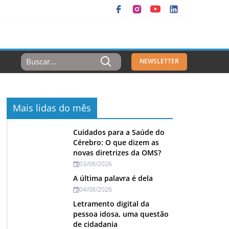
Resultados
NEWSLETTER
Para:
Mais lidas do mês
Cuidados para a Saúde do
Cérebro: O que dizem as
novas diretrizes da OMS?
03/08/2026
A última palavra é dela
04/08/2026
Letramento digital da
pessoa idosa, uma questão
de cidadania