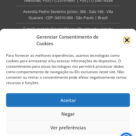
Telefones:
+55 (11) 2579-9697
|
+55 (11) 5587-4334
Avenida Pedro Severino Júnior, 366 - Sala 166 - Vila
Guarani - CEP: 04310-060 - São Paulo | Brasil
E-mail:
contato@portaldoenvelhecimento.com.br
Gerenciar Consentimento de
Website:
portaldoenvelhecimento.com.br
Cookies
Redes Sociais
Para fornecer as melhores experiências, usamos tecnologias como
cookies para armazenar e/ou acessar informações do dispositivo. O
consentimento para essas tecnologias nos permitirá processar dados
como comportamento de navegação ou IDs exclusivos neste site. Não
consentir ou retirar o consentimento pode afetar negativamente certos
recursos e funções.
Copyright ©
2026
Portal do Envelhecimento.
Todos os direitos reservados.
Aceitar
Termos de Uso
Política de Privacidade
Negar
Ver preferências