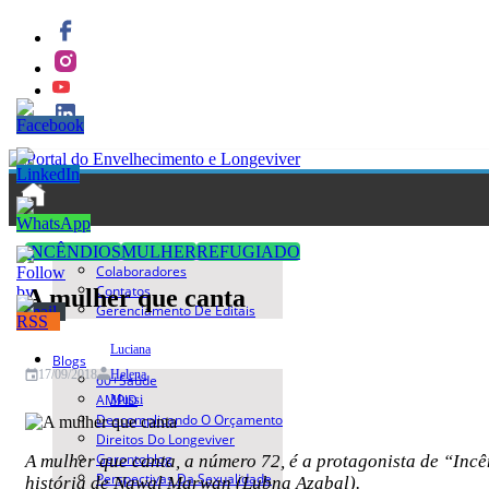
Quem Somos
INCÊNDIOS
MULHER
REFUGIADO
Colaboradores
Contatos
A mulher que canta
Gerenciamento De Editais
Luciana
Blogs
Helena
17/09/2018
60+saúde
AMPID
Mussi
Descomplicando O Orçamento
Direitos Do Longeviver
Gerontoblog
A mulher que canta, a número 72, é a protagonista de “Incên
Perspectivas Da Sexualidade
história de Nawal Marwan (Lubna Azabal).