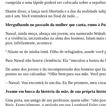
cumprida e uma lápide poderá ser colocada sobre a sepultur
Diante disso, a lança será libertada e a dor da realidade su
um é um. Você entenderá no final de tudo…
Mergulhando no passado da mulher que canta, rumo à Pa
Nawal, ainda moça, abraça um jovem, seu namorado Wahab, em
e a violência, incrustradas na alma dos homens, falam mais 
pior, infelizmente, acontece.
“Afaste-se de minha irmã. Filho de refugiados, aonde você 
Para Nawal não houve clemência. Ela “maculou a honra da fa
Do amor dos jovens e da incompreensão dos homens que faze
pontos no seu calcanhar. “Olhe bem para sua mãe. Você prec
– Nawal: Vou encontrá-lo um dia. Eu lhe prometo, meu cora
Jeanne em busca da história da mãe, de sua própria hist
Uma pista, um amigo de seu professor, quem sabe: “não poss
Paris. Especialmente, o período em que Leonhard Euler con