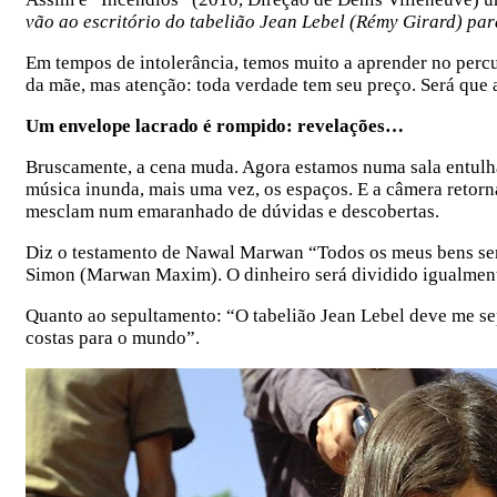
vão ao escritório do tabelião Jean Lebel (Rémy Girard) pa
Em tempos de intolerância, temos muito a aprender no percu
da mãe, mas atenção: toda verdade tem seu preço. Será que a 
Um envelope lacrado é rompido: revelações…
Bruscamente, a cena muda. Agora estamos numa sala entulhad
música inunda, mais uma vez, os espaços. E a câmera retorna
mesclam num emaranhado de dúvidas e descobertas.
Diz o testamento de Nawal Marwan “Todos os meus bens ser
Simon (Marwan Maxim). O dinheiro será dividido igualmen
Quanto ao sepultamento: “O tabelião Jean Lebel deve me sepu
costas para o mundo”.