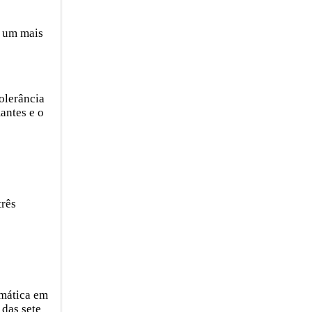
e um mais
olerância
antes e o
três
emática em
 das sete