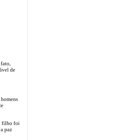
fato,
ável de
s homens
te
filho foi
 a paz