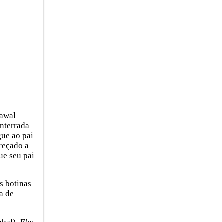
Nawal
enterrada
gue ao pai
reçado a
ue seu pai
s botinas
a de
bal).
Eles