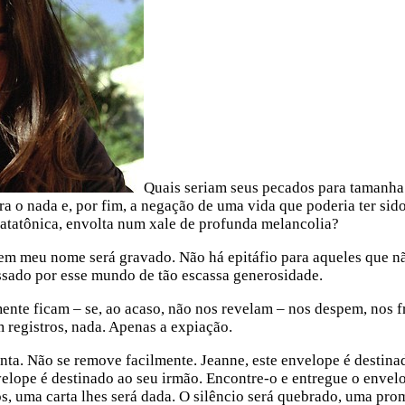
Quais seriam seus pecados para tamanha
 o nada e, por fim, a negação de uma vida que poderia ter sido 
catatônica, envolta num xale de profunda melancolia?
nem meu nome será gravado. Não há epitáfio para aqueles que n
sado por esse mundo de tão escassa generosidade.
ente ficam – se, ao acaso, não nos revelam – nos despem, nos f
 registros, nada. Apenas a expiação.
nta. Não se remove facilmente. Jeanne, este envelope é destina
velope é destinado ao seu irmão. Encontre-o e entregue o envelo
s, uma carta lhes será dada. O silêncio será quebrado, uma pro