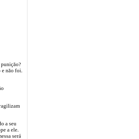
 punição?
e não foi.
ão
ragilizam
do a seu
pe a ele.
messa será