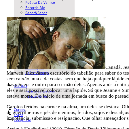
Poética Da Velhice
Recorda-Me
Sabor&Saber
Tempo De Viver
Seções
Cuidados
Direitos
Eventos
Envelhecimento Populacional
Finitude
Políticas Públicas
Canadá. Je
Publicações
Saúde-Doença
Marwan. Eles vão ao escritório do tabelião para saber do t
sem caixão, nua e de costas, sem que haja qualquer lápide 
dos gêmeos e outro para o irmão deles. Apenas após a entr
Revistas
eles e será possível colocar uma lápide. Só que Jeanne e S
Revista Longeviver
estava morto. É o início de uma jornada em busca do passado
Revista Kairós
Garotos feridos na carne e na alma, um deles se destaca. Olh
Cursos
de guerrilheiros e pés de meninos, feridos, sujos e descalço
Livros
impotência, submissão e resignação. Que olhar ameaçador se
Congresso
Assim é “Incêndios” (2010, Direção de Denis Villeneuve) u