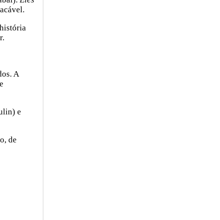
lacável.
história
r.
dos. A
e
lin) e
o, de