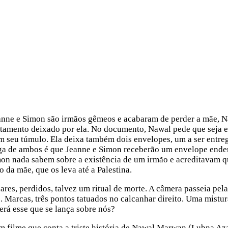
anne e Simon são irmãos gêmeos e acabaram de perder a mãe, 
estamento deixado por ela. No documento, Nawal pede que seja 
em seu túmulo. Ela deixa também dois envelopes, um a ser entre
ega de ambos é que Jeanne e Simon receberão um envelope ende
imon nada sabem sobre a existência de um irmão e acreditavam q
 da mãe, que os leva até a Palestina.
ares, perdidos, talvez um ritual de morte. A câmera passeia pela
s. Marcas, três pontos tatuados no calcanhar direito. Uma mistur
rá esse que se lança sobre nós?
m filme que conta a triste história de Nawal Marwan (Lubna Aza