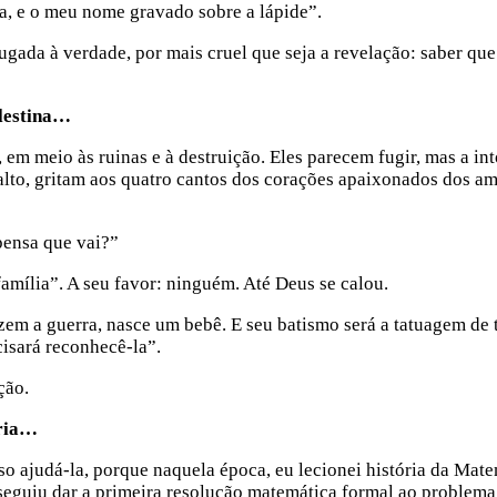
a, e o meu nome gravado sobre a lápide”.
bjugada à verdade, por mais cruel que seja a revelação: saber qu
lestina…
 meio às ruinas e à destruição. Eles parecem fugir, mas a int
alto, gritam aos quatro cantos dos corações apaixonados dos am
pensa que vai?”
mília”. A seu favor: ninguém. Até Deus se calou.
m a guerra, nasce um bebê. E seu batismo será a tatuagem de 
isará reconhecê-la”.
ção.
ória…
o ajudá-la, porque naquela época, eu lecionei história da Mat
seguiu dar a primeira resolução matemática formal ao problema